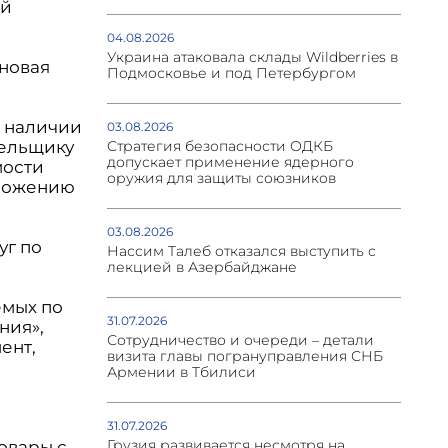
ый
04.08.2026
Украина атаковала склады Wildberries в
 новая
Подмосковье и под Петербургом
и наличии
03.08.2026
тельщику
Стратегия безопасности ОДКБ
допускает применение ядерного
мости
оружия для защиты союзников
аложению
03.08.2026
уг по
Нассим Талеб отказался выступить с
лекцией в Азербайджане
емых по
31.07.2026
ния»,
Сотрудничество и очереди – детали
ент,
визита главы погрануправления СНБ
м
Армении в Тбилиси
31.07.2026
Грузия развивается несмотря на
овары с