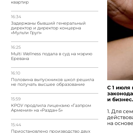
квартир
16:34
Задержаны бывший генеральный
директор и директор концерна
«Мульти Груп»
16:25
Multi Wellness подала в суд на мэрию
Еревана
16:10
Половина выпускников школ решила
не получать высшее образование
С 1 июля
законода
15:59
и бизнес
КРОУ продлила лицензию «Газпром
Армения» на «Раздан-5»
1. Для с
действов
на основ
15:44
Приостановлено производство двух