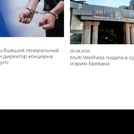
ы бывший генеральный
05.08.2026
и директор концерна
Multi Wellness подала в с
руп»
мэрию Еревана