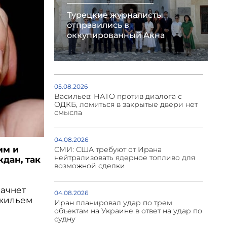
Турецкие журналисты
отправились в
оккупированный Акна
05.08.2026
Васильев: НАТО против диалога с
ОДКБ, ломиться в закрытые двери нет
смысла
04.08.2026
мм и
СМИ: США требуют от Ирана
нейтрализовать ядерное топливо для
дан, так
возможной сделки
начнет
04.08.2026
 жильем
Иран планировал удар по трем
объектам на Украине в ответ на удар по
судну