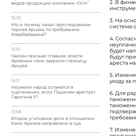
2. В фин
видов продукции компании «Ост»
инструмен
15:33
3. На ос
Кто и почему начал преследование
система 
героев Арцаха по требованию
Азербайджана?
4. Согла
неуплаче
15:01
будет на
Чахоян признал главное: власти
будут пр
Армении сами закрыли страницу
ареста н
Арцаха
5. Изменя
14:11
уходу за
Неужели народ останется в
оцепенении, если Пашинян арестует
6. Для ря
Гарегина II?
таможенн
таможенн
подтверж
13:58
требован
Второе уголовное дело в отношении
Камо Ареяна направлено в суд
7. Измен
предусма