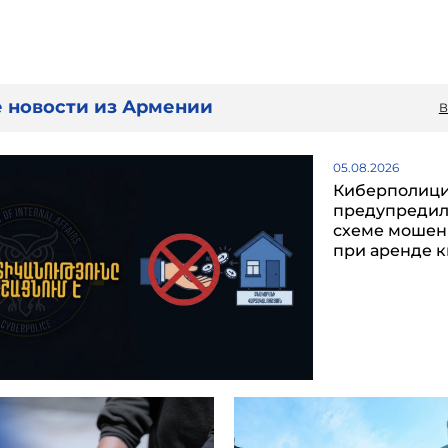
 новости из Армении
В
05.08.2026
Киберполиц
предупредил
схеме мошен
при аренде 