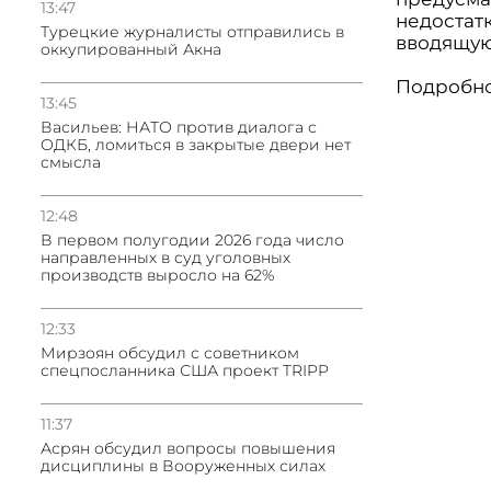
13:47
недостат
Турецкие журналисты отправились в
вводящую
оккупированный Акна
Подробно
13:45
Васильев: НАТО против диалога с
ОДКБ, ломиться в закрытые двери нет
смысла
12:48
В первом полугодии 2026 года число
направленных в суд уголовных
производств выросло на 62%
12:33
Мирзоян обсудил с советником
спецпосланника США проект TRIPP
11:37
Асрян обсудил вопросы повышения
дисциплины в Вооруженных силах