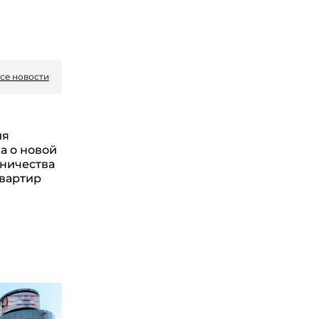
се новости
ия
а о новой
ничества
квартир