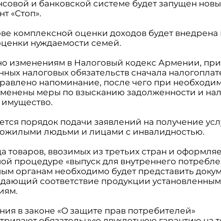
ансовой и банковской системе будет запущен нов
т «Стоп».
нове комплексной оценки доходов будет внедрена
оценки нуждаемости семей.
сно изменениям в Налоговый кодекс Армении, пр
нных налоговых обязательств сначала налогопла
правлено напоминание, после чего при необходи
именены меры по взысканию задолженности и н
а имущество.
ется порядок подачи заявлений на получение усл
 пожилыми людьми и лицами с инвалидностью.
да товаров, ввозимых из третьих стран и оформля
ой процедуре «выпуск для внутреннего потребле
ым органам необходимо будет представить докум
дающий соответствие продукции установленны
иям.
ения в законе «О защите прав потребителей»
тривают обязательную двухлетнюю гарантию на т