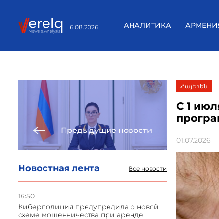
АНАЛИТИКА
АРМЕНИ
6.08.2026
Հայերեն
С 1 ию
програ
Предыдущие новости
01.07.2026
Новостная лента
Все новости
16:50
Киберполиция предупредила о новой
схеме мошенничества при аренде