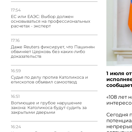
17:54
ЕС или ЕАЭС: Выбор должен
основываться на профессиональных
расчетах - эксперт
17:16
Даже Reuters фиксирует, что Пашинян
обвиняет Церковь без каких-либо
доказательств
16:59
1 июля о
Судья по делу против Католикоса и
исполняе
епископов объявил самоотвод
сообщает
16:51
«108 лет 
интересо
Вопиющее и грубое нарушение
закона: Католикоса будут судить за
закрытыми дверьми
Сегодня 
потенциа
непрерыв
16:24