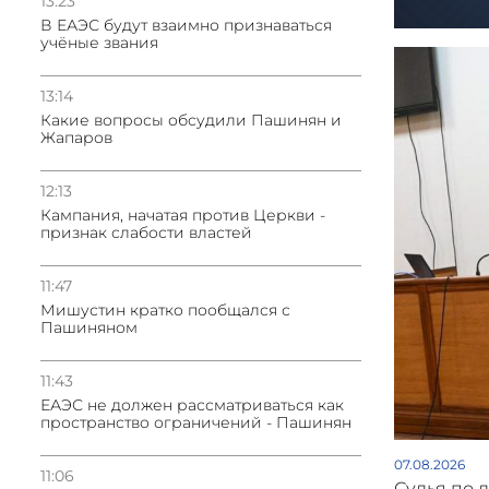
13:23
В ЕАЭС будут взаимно признаваться
учёные звания
13:14
Какие вопросы обсудили Пашинян и
Жапаров
12:13
Кампания, начатая против Церкви -
признак слабости властей
11:47
Мишустин кратко пообщался с
Пашиняном
11:43
ЕАЭС не должен рассматриваться как
пространство ограничений - Пашинян
07.08.2026
11:06
Судья по 