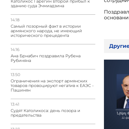
сотрудни
Католикос Гарегин Второй прибыл к
зданию суда Эчмиадзина
Поздравл
основани
14:18
Самый позорный факт в истории
армянского народа, не имеющий
исторического прецедента
Другие
14:16
Ана Брнабич поздравила Рубена
Рубиняна
13:50
Oграничения на экспорт армянских
товаров провоцируют негатив к ЕАЭС -
Пашинян
13:41
Судят Католикоса: день позора и
предательства