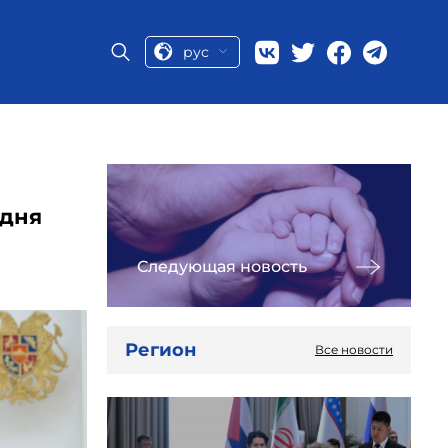
рус
 дня
Следующая новость
Регион
Все новости