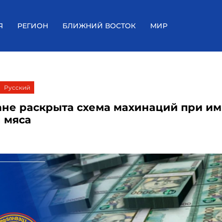
Я
РЕГИОН
БЛИЖНИЙ ВОСТОК
МИР
Русский
ане раскрыта схема махинаций при и
н мяса