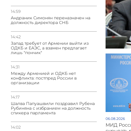
14:59
Андраник Симонян переназначен на
должность директора СНБ
14:42
Запад требует от Армении выйти из
ОДКБ и ЕАЭС, а взамен предлагает
лишь "пончик"
14:31
Между Арменией и ОДКБ нет
конфликта: постпред России в
организации
14:17
Шалва Папуашвили поздравил Рубена
Рубиняна с избранием на должность
спикера парламента
06.08.2026
МИД Росси
14:02
скрывать 