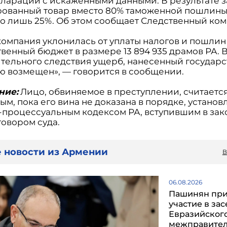
кларации с искаженными данными. В результате з
ованный товар вместо 80% таможенной пошлины
о лишь 25%. Об этом сообщает Следственный ком
компания уклонилась от уплаты налогов и пошлин
венный бюджет в размере 13 894 935 драмов РА. 
тельного следствия ущерб, нанесенный государст
ю возмещен», — говорится в сообщении.
ние:
Лицо, обвиняемое в преступлении, считаетс
м, пока его вина не доказана в порядке, устано
-процессуальным кодексом РА, вступившим в за
говором суда.
 новости из Армении
В
06.08.2026
Пашинян пр
участие в за
Евразийског
межправител