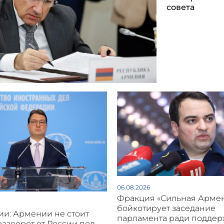
совета
06.08.2026
Фракция «Сильная Арме
бойкотирует заседание
и: Армении не стоит
парламента ради подде
разворот от России под