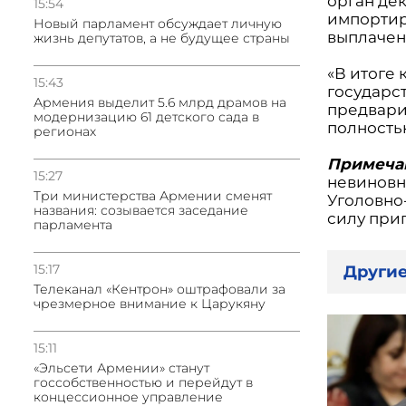
орган де
15:54
импортир
Новый парламент обсуждает личную
выплачен
жизнь депутатов, а не будущее страны
«В итоге 
15:43
государст
Армения выделит 5.6 млрд драмов на
предвари
модернизацию 61 детского сада в
полность
регионах
Примеча
15:27
невиновны
Три министерства Армении сменят
Уголовно
названия: созывается заседание
силу при
парламента
15:17
Другие
Телеканал «Кентрон» оштрафовали за
чрезмерное внимание к Царукяну
15:11
«Эльсети Армении» станут
госсобственностью и перейдут в
концессионное управление