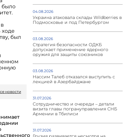
а
 было
04.08.2026
итет.
Украина атаковала склады Wildberries в
Подмосковье и под Петербургом
 в
В ходе
ву, был
03.08.2026
Стратегия безопасности ОДКБ
допускает применение ядерного
оружия для защиты союзников
я
вленном
конную
03.08.2026
Нассим Талеб отказался выступить с
лекцией в Азербайджане
се новости
31.07.2026
Сотрудничество и очереди – детали
визита главы погрануправления СНБ
Армении в Тбилиси
инимает
седании
о
31.07.2026
ьственного
Грузия развивается несмотря на