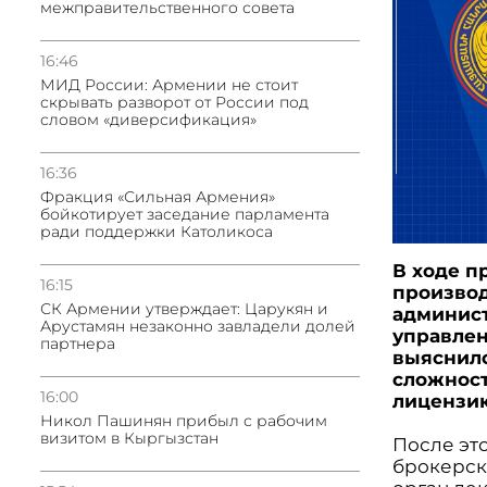
межправительственного совета
16:46
МИД России: Армении не стоит
скрывать разворот от России под
словом «диверсификация»
16:36
Фракция «Сильная Армения»
бойкотирует заседание парламента
ради поддержки Католикоса
В ходе п
16:15
производ
СК Армении утверждает: Царукян и
админист
Арустамян незаконно завладели долей
управлен
партнера
выяснило
сложност
16:00
лицензи
Никол Пашинян прибыл с рабочим
визитом в Кыргызстан
После эт
брокерск