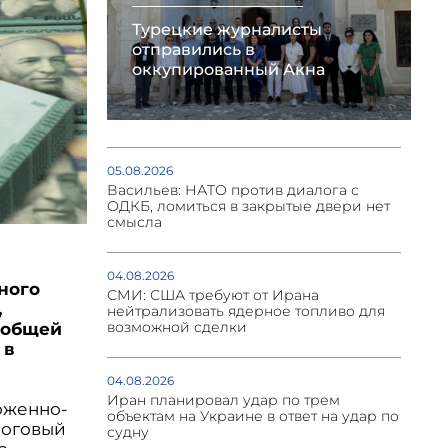
Турецкие журналисты
отправились в
оккупированный Акна
05.08.2026
Васильев: НАТО против диалога с
ОДКБ, ломиться в закрытые двери нет
смысла
04.08.2026
ного
СМИ: США требуют от Ирана
,
нейтрализовать ядерное топливо для
возможной сделки
 общей
 в
04.08.2026
Иран планировал удар по трем
оженно-
объектам на Украине в ответ на удар по
логовый
судну