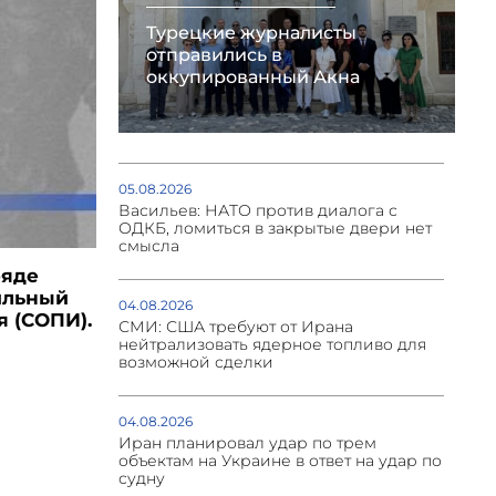
Турецкие журналисты
отправились в
оккупированный Акна
05.08.2026
Васильев: НАТО против диалога с
ОДКБ, ломиться в закрытые двери нет
смысла
ряде
ильный
04.08.2026
 (СОПИ).
СМИ: США требуют от Ирана
нейтрализовать ядерное топливо для
возможной сделки
04.08.2026
Иран планировал удар по трем
объектам на Украине в ответ на удар по
судну