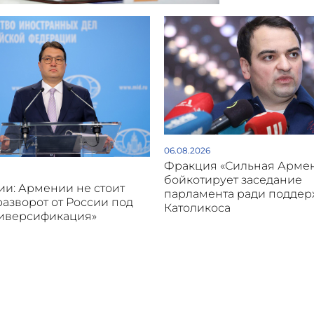
06.08.2026
Фракция «Сильная Арме
бойкотирует заседание
и: Армении не стоит
парламента ради подде
разворот от России под
Католикоса
диверсификация»