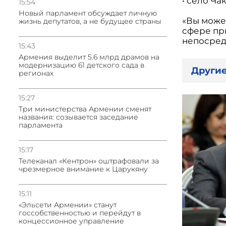
• село Чак
15:54
Новый парламент обсуждает личную
«Вы може
жизнь депутатов, а не будущее страны
сфере пр
непосред
15:43
Армения выделит 5.6 млрд драмов на
модернизацию 61 детского сада в
Другие
регионах
15:27
Три министерства Армении сменят
названия: созывается заседание
парламента
15:17
Телеканал «Кентрон» оштрафовали за
чрезмерное внимание к Царукяну
15:11
«Эльсети Армении» станут
госсобственностью и перейдут в
концессионное управление