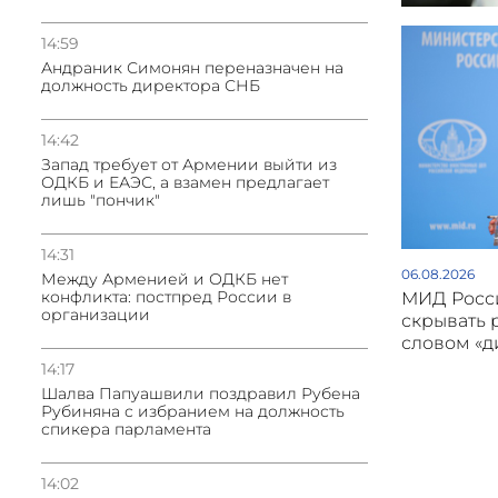
14:59
Андраник Симонян переназначен на
должность директора СНБ
14:42
Запад требует от Армении выйти из
ОДКБ и ЕАЭС, а взамен предлагает
лишь "пончик"
14:31
06.08.2026
Между Арменией и ОДКБ нет
конфликта: постпред России в
МИД Росси
организации
скрывать 
словом «
14:17
Шалва Папуашвили поздравил Рубена
Рубиняна с избранием на должность
спикера парламента
14:02