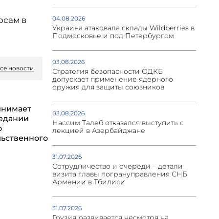
04.08.2026
осам в
Украина атаковала склады Wildberries в
Подмосковье и под Петербургом
03.08.2026
се новости
Стратегия безопасности ОДКБ
допускает применение ядерного
оружия для защиты союзников
инимает
03.08.2026
седании
Нассим Талеб отказался выступить с
о
лекцией в Азербайджане
ьственного
31.07.2026
Сотрудничество и очереди – детали
визита главы погрануправления СНБ
Армении в Тбилиси
31.07.2026
Грузия развивается несмотря на