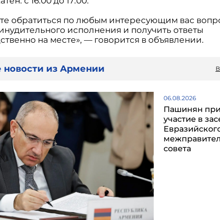
атен: с 16:00 до 17:00.
те обратиться по любым интересующим вас вопр
инудительного исполнения и получить ответы
ственно на месте», — говорится в объявлении.
 новости из Армении
В
06.08.2026
Пашинян пр
участие в за
Евразийског
межправител
совета