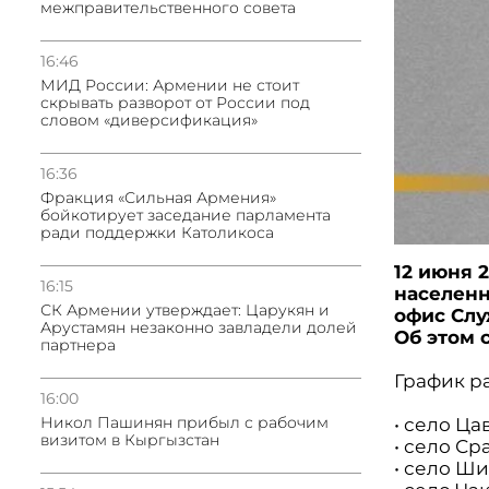
межправительственного совета
16:46
МИД России: Армении не стоит
скрывать разворот от России под
словом «диверсификация»
16:36
Фракция «Сильная Армения»
бойкотирует заседание парламента
ради поддержки Католикоса
12 июня 
16:15
населенн
СК Армении утверждает: Царукян и
офис Слу
Арустамян незаконно завладели долей
Об этом 
партнера
График р
16:00
Никол Пашинян прибыл с рабочим
• село Цав
визитом в Кыргызстан
• село Сра
• село Шик