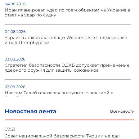
04.08.2026
Иран планировал удар по трем объектам на Украине в
ответ на удар по судну
04.08.2026
Украина атаковала склады Wildberries в Подмосковье
и под Петербургом
03.08.2026
Стратегия безопасности ОДКБ допускает применение
ядерного оружия для защиты союзников
03.08.2026
Нассим Талеб отказался выступить с лекцией в
Азербайджане
Новостная лента
Все новости
31.07.2026
Сотрудничество и очереди – детали визита главы
погрануправления СНБ Армении в Тбилиси
09:21
Совет национальной безопасности Турции не дал