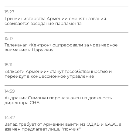
15:27
Три министерства Армении сменят названия:
созывается заседание парламента
15:17
Телеканал «Кентрон» оштрафовали за чрезмерное
внимание к Царукяну
15:11
«Эльсети Армении» станут госсобственностью и
перейдут в концессионное управление
14:59
Андраник Симонян переназначен на должность
директора СНБ
14:42
Запад требует от Армении выйти из ОДКБ и ЕАЭС, а
взамен предлагает лишь "пончик"