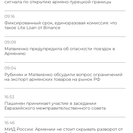
сигнала по открытию армяно-турецкой границы
31.07.2026
Грузия развивается несмотря на внешние шоки и
вызовы – минэкономики Грузии
09:16
Фиксированный срок, единоразовая комиссия: что
такое Lite Loan от Binance
31.07.2026
Трамп готов дать шанс переговорам с Ираном при
условии прекращения огня
09:09
Матвиенко предупредила об опасности поездок в
Армению
09:04
Рубинян и Матвиенко обсудили вопрос ограничений
на экспорт армянских товаров на рынок РФ
16:53
Пашинян принимает участие в заседании
Евразийского межправительственного совета
16:46
МИД России: Армении не стоит скрывать разворот от