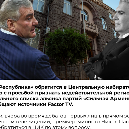
Республика» обратится в Центральную избира
 с просьбой признать недействительной реги
льного списка альянса партий «Сильная Армен
бщают источники Factor TV.
, вчера во время дебатов первых лиц в прямом э
нном телевидении, премьер-министр Никол Па
братиться в ЦИК по этому вопросу.