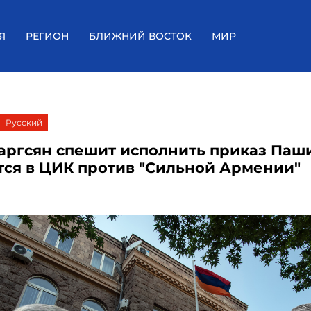
Я
РЕГИОН
БЛИЖНИЙ ВОСТОК
МИР
Русский
аргсян спешит исполнить приказ Паш
тся в ЦИК против "Сильной Армении"