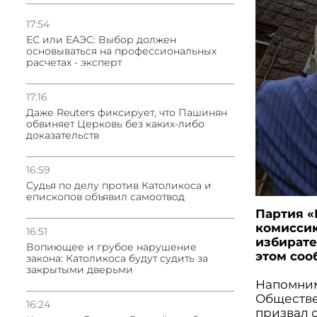
17:54
ЕС или ЕАЭС: Выбор должен
основываться на профессиональных
расчетах - эксперт
17:16
Даже Reuters фиксирует, что Пашинян
обвиняет Церковь без каких-либо
доказательств
16:59
Судья по делу против Католикоса и
епископов объявил самоотвод
Партия «
комиссию
16:51
избирате
Вопиющее и грубое нарушение
этом соо
закона: Католикоса будут судить за
закрытыми дверьми
Напомним
Обществе
16:24
призвал о