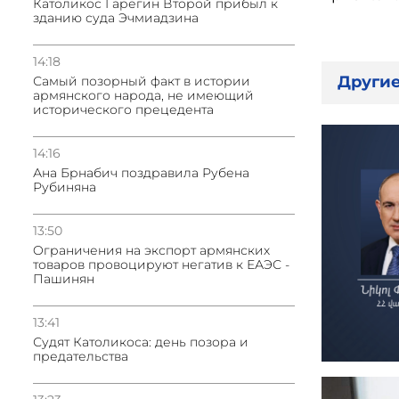
Католикос Гарегин Второй прибыл к
зданию суда Эчмиадзина
14:18
Другие
Самый позорный факт в истории
армянского народа, не имеющий
исторического прецедента
14:16
Ана Брнабич поздравила Рубена
Рубиняна
13:50
Oграничения на экспорт армянских
товаров провоцируют негатив к ЕАЭС -
Пашинян
13:41
Судят Католикоса: день позора и
предательства