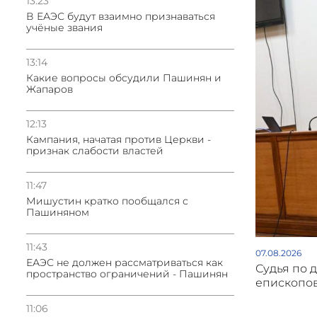
13:23
В ЕАЭС будут взаимно признаваться
учёные звания
13:14
Какие вопросы обсудили Пашинян и
Жапаров
12:13
Кампания, начатая против Церкви -
признак слабости властей
11:47
Мишустин кратко пообщался с
Пашиняном
11:43
07.08.2026
ЕАЭС не должен рассматриваться как
Судья по 
пространство ограничений - Пашинян
епископов
11:06