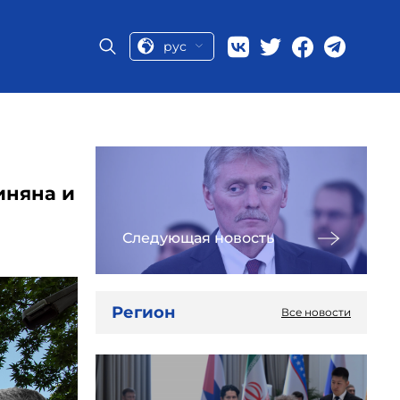
рус
иняна и
Следующая новость
Регион
Все новости