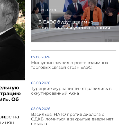
07.08.2026
В ЕАЭС будут взаимно
признаваться учёные звания
07.08.2026
Мишустин заявил о росте взаимных
торговых связей стран ЕАЭС
05.08.2026
тельную
Турецкие журналисты отправились в
страцию
оккупированный Акна
ия». Об
05.08.2026
Васильев: НАТО против диалога с
фире на
ОДКБ, ломиться в закрытые двери нет
шинян
смысла