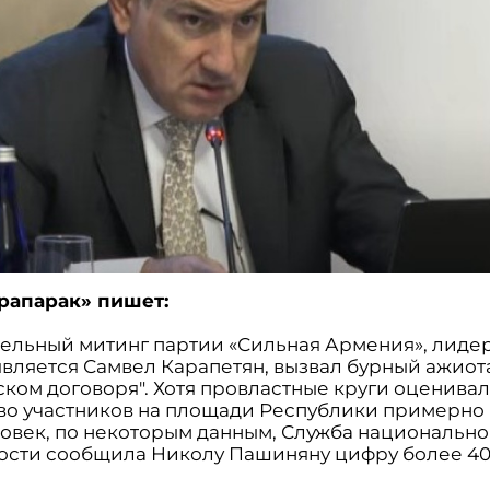
Грапарак» пишет:
ельный митинг партии «Сильная Армения», лиде
является Самвел Карапетян, вызвал бурный ажиот
ском договоря". Хотя провластные круги оценива
во участников на площади Республики примерно 
ловек, по некоторым данным, Служба национальн
ости сообщила Николу Пашиняну цифру более 40 