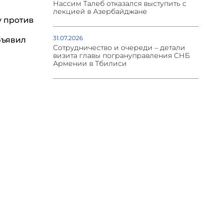
Нассим Талеб отказался выступить с
лекцией в Азербайджане
у против
31.07.2026
бъявил
Сотрудничество и очереди – детали
визита главы погрануправления СНБ
Армении в Тбилиси