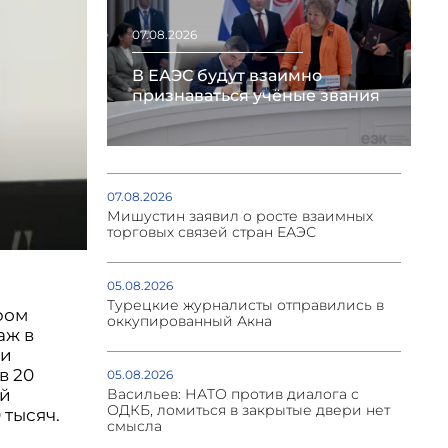
07.08.2026
В ЕАЭС будут взаимно
признаваться учёные звания
07.08.2026
Мишустин заявил о росте взаимных
торговых связей стран ЕАЭС
05.08.2026
Турецкие журналисты отправились в
ром
оккупированный Акна
аж в
ли
в 20
05.08.2026
ой
Васильев: НАТО против диалога с
ОДКБ, ломиться в закрытые двери нет
тысяч.
смысла