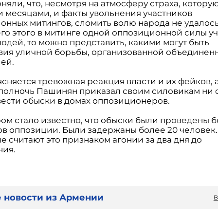
няли, что, несмотря на атмосферу страха, котору
и месяцами, и факты увольнения участников
онных митингов, сломить волю народа не удалось
его этого в митинге одной оппозиционной силы уч
юдей, то можно представить, какими могут быть
вия уличной борьбы, организованной объединен
ей.
сняется тревожная реакция власти и их фейков, 
а полночь Пашинян приказал своим силовикам ни с
вести обыски в домах оппозиционеров.
ром стало известно, что обыски были проведены 
нов оппозиции. Были задержаны более 20 человек.
е считают это признаком агонии за два дня до
ния.
 новости из Армении
В