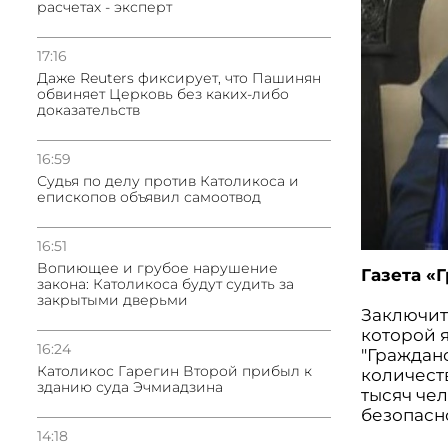
расчетах - эксперт
17:16
Даже Reuters фиксирует, что Пашинян
обвиняет Церковь без каких-либо
доказательств
16:59
Судья по делу против Католикоса и
епископов объявил самоотвод
16:51
Вопиющее и грубое нарушение
Газета «
закона: Католикоса будут судить за
закрытыми дверьми
Заключит
которой 
16:24
"Граждан
Католикос Гарегин Второй прибыл к
количест
зданию суда Эчмиадзина
тысяч че
безопасн
14:18