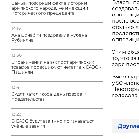
Власти по
Самый позорный факт в истории
армянского народа, не имеющий
создавал
исторического прецедента
оппозици
после вс
столько л
14:16
последст
Ана Брнабич поздравила Рубена
оппозици
Рубиняна
Этим объя
13:50
то, что з
Oграничения на экспорт армянских
заря про
товаров провоцируют негатив к ЕАЭС -
Пашинян
Вчера ут
у 50 чле
13:41
Некоторы
Судят Католикоса: день позора и
голосова
предательства
13:23
В ЕАЭС будут взаимно признаваться
Другие
учёные звания