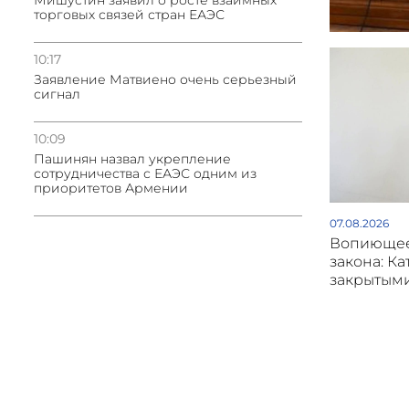
Мишустин заявил о росте взаимных
торговых связей стран ЕАЭС
10:17
Заявление Матвиено очень серьезный
сигнал
10:09
Пашинян назвал укрепление
сотрудничества с ЕАЭС одним из
приоритетов Армении
07.08.2026
Вопиющее
закона: Ка
закрытым