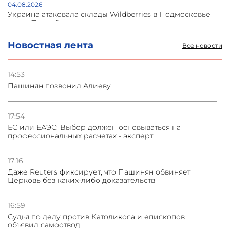
04.08.2026
Украина атаковала склады Wildberries в Подмосковье
и под Петербургом
Новостная лента
Все новости
03.08.2026
Стратегия безопасности ОДКБ допускает применение
ядерного оружия для защиты союзников
14:53
Пашинян позвонил Алиеву
03.08.2026
Нассим Талеб отказался выступить с лекцией в
Азербайджане
17:54
ЕС или ЕАЭС: Выбор должен основываться на
профессиональных расчетах - эксперт
31.07.2026
Сотрудничество и очереди – детали визита главы
погрануправления СНБ Армении в Тбилиси
17:16
Даже Reuters фиксирует, что Пашинян обвиняет
Церковь без каких-либо доказательств
16:59
Судья по делу против Католикоса и епископов
объявил самоотвод