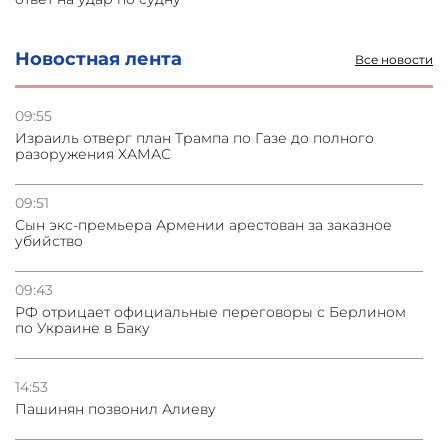
04.08.2026
Новостная лента
Все новости
Украина атаковала склады Wildberries в Подмосковье
и под Петербургом
09:55
Израиль отверг план Трампа по Газе до полного
03.08.2026
разоружения ХАМАС
Стратегия безопасности ОДКБ допускает применение
ядерного оружия для защиты союзников
09:51
Сын экс-премьера Армении арестован за заказное
03.08.2026
убийство
Нассим Талеб отказался выступить с лекцией в
Азербайджане
09:43
РФ отрицает официальные переговоры с Берлином
по Украине в Баку
14:53
Пашинян позвонил Алиеву