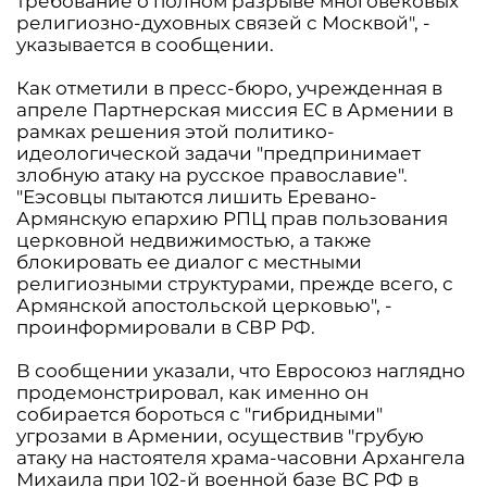
требование о полном разрыве многовековых
религиозно-духовных связей с Москвой", -
указывается в сообщении.
Как отметили в пресс-бюро, учрежденная в
апреле Партнерская миссия ЕС в Армении в
рамках решения этой политико-
идеологической задачи "предпринимает
злобную атаку на русское православие".
"Еэсовцы пытаются лишить Еревано-
Армянскую епархию РПЦ прав пользования
церковной недвижимостью, а также
блокировать ее диалог с местными
религиозными структурами, прежде всего, с
Армянской апостольской церковью", -
проинформировали в СВР РФ.
В сообщении указали, что Евросоюз наглядно
продемонстрировал, как именно он
собирается бороться с "гибридными"
угрозами в Армении, осуществив "грубую
атаку на настоятеля храма-часовни Архангела
Михаила при 102-й военной базе ВС РФ в