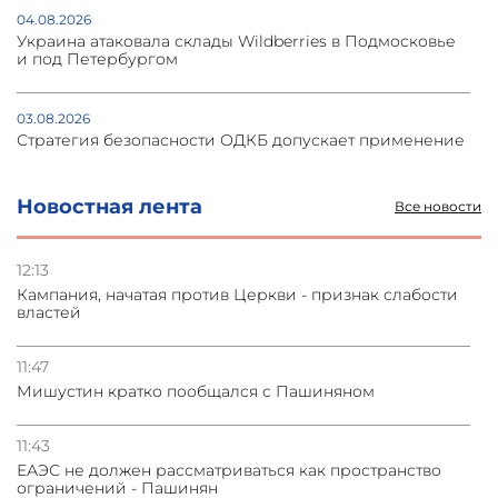
04.08.2026
Украина атаковала склады Wildberries в Подмосковье
и под Петербургом
03.08.2026
Стратегия безопасности ОДКБ допускает применение
ядерного оружия для защиты союзников
Новостная лента
Все новости
03.08.2026
Нассим Талеб отказался выступить с лекцией в
Азербайджане
12:13
Кампания, начатая против Церкви - признак слабости
властей
31.07.2026
Сотрудничество и очереди – детали визита главы
погрануправления СНБ Армении в Тбилиси
11:47
Мишустин кратко пообщался с Пашиняном
31.07.2026
Грузия развивается несмотря на внешние шоки и
11:43
вызовы – минэкономики Грузии
ЕАЭС не должен рассматриваться как пространство
ограничений - Пашинян