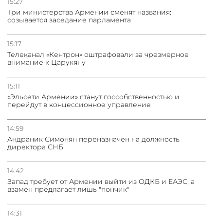
15:27
Три министерства Армении сменят названия:
созывается заседание парламента
15:17
Телеканал «Кентрон» оштрафовали за чрезмерное
внимание к Царукяну
15:11
«Эльсети Армении» станут госсобственностью и
перейдут в концессионное управление
14:59
Андраник Симонян переназначен на должность
директора СНБ
14:42
Запад требует от Армении выйти из ОДКБ и ЕАЭС, а
взамен предлагает лишь "пончик"
14:31