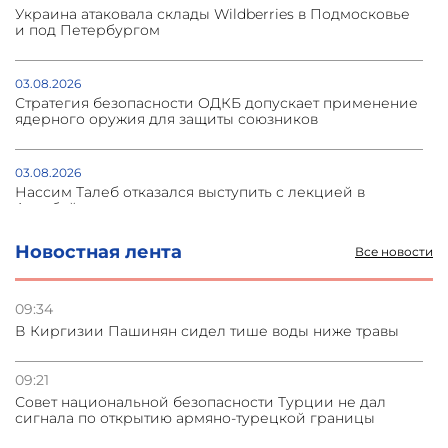
Украина атаковала склады Wildberries в Подмосковье
и под Петербургом
03.08.2026
Стратегия безопасности ОДКБ допускает применение
ядерного оружия для защиты союзников
03.08.2026
Нассим Талеб отказался выступить с лекцией в
Азербайджане
Новостная лента
Все новости
31.07.2026
Сотрудничество и очереди – детали визита главы
погрануправления СНБ Армении в Тбилиси
09:34
В Киргизии Пашинян сидел тише воды ниже травы
31.07.2026
Грузия развивается несмотря на внешние шоки и
09:21
вызовы – минэкономики Грузии
Совет национальной безопасности Турции не дал
сигнала по открытию армяно-турецкой границы
31.07.2026