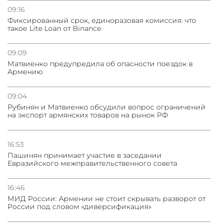
Трамп готов дать шанс переговорам с Ираном при
09:16
условии прекращения огня
Фиксированный срок, единоразовая комиссия: что
такое Lite Loan от Binance
09:09
Матвиенко предупредила об опасности поездок в
Армению
09:04
Рубинян и Матвиенко обсудили вопрос ограничений
на экспорт армянских товаров на рынок РФ
16:53
Пашинян принимает участие в заседании
Евразийского межправительственного совета
16:46
МИД России: Армении не стоит скрывать разворот от
России под словом «диверсификация»