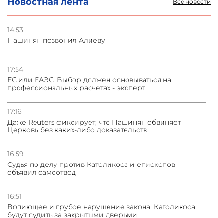
Новостная лента
Все новости
03.08.2026
Стратегия безопасности ОДКБ допускает применение
ядерного оружия для защиты союзников
14:53
Пашинян позвонил Алиеву
03.08.2026
Нассим Талеб отказался выступить с лекцией в
Азербайджане
17:54
ЕС или ЕАЭС: Выбор должен основываться на
профессиональных расчетах - эксперт
31.07.2026
Сотрудничество и очереди – детали визита главы
погрануправления СНБ Армении в Тбилиси
17:16
Даже Reuters фиксирует, что Пашинян обвиняет
Церковь без каких-либо доказательств
16:59
Судья по делу против Католикоса и епископов
объявил самоотвод
16:51
Вопиющее и грубое нарушение закона: Католикоса
будут судить за закрытыми дверьми