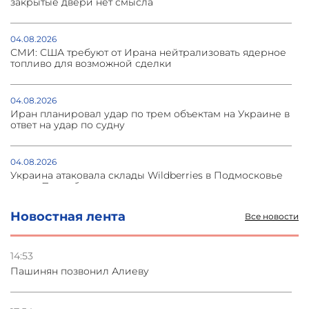
закрытые двери нет смысла
04.08.2026
СМИ: США требуют от Ирана нейтрализовать ядерное
топливо для возможной сделки
04.08.2026
Иран планировал удар по трем объектам на Украине в
ответ на удар по судну
04.08.2026
Украина атаковала склады Wildberries в Подмосковье
и под Петербургом
Новостная лента
Все новости
03.08.2026
Стратегия безопасности ОДКБ допускает применение
ядерного оружия для защиты союзников
14:53
Пашинян позвонил Алиеву
03.08.2026
Нассим Талеб отказался выступить с лекцией в
Азербайджане