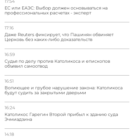
17:54
ЕС или ЕАЭС: Выбор должен основываться на
профессиональных расчетах - эксперт
31.07.2026
Сотрудничество и очереди – детали визита главы
погрануправления СНБ Армении в Тбилиси
17:16
Даже Reuters фиксирует, что Пашинян обвиняет
Церковь без каких-либо доказательств
16:59
Судья по делу против Католикоса и епископов
объявил самоотвод
16:51
Вопиющее и грубое нарушение закона: Католикоса
будут судить за закрытыми дверьми
16:24
Католикос Гарегин Второй прибыл к зданию суда
Эчмиадзина
14:18