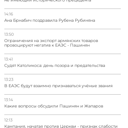
не имеющий исторического прецедента
14:16
Ана Брнабич поздравила Рубена Рубиняна
13:50
Oграничения на экспорт армянских товаров
провоцируют негатив к ЕАЭС - Пашинян
13:41
Судят Католикоса: день позора и предательства
13:23
В ЕАЭС будут взаимно признаваться учёные звания
13:14
Какие вопросы обсудили Пашинян и Жапаров
12:13
Кампания, начатая против Церкви - признак слабости