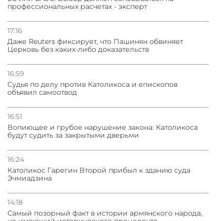
профессиональных расчетах - эксперт
03.08.2026
Нассим Талеб отказался выступить с лекцией в
Азербайджане
17:16
Даже Reuters фиксирует, что Пашинян обвиняет
Церковь без каких-либо доказательств
31.07.2026
Сотрудничество и очереди – детали визита главы
погрануправления СНБ Армении в Тбилиси
16:59
Судья по делу против Католикоса и епископов
объявил самоотвод
16:51
Вопиющее и грубое нарушение закона: Католикоса
будут судить за закрытыми дверьми
16:24
Католикос Гарегин Второй прибыл к зданию суда
Эчмиадзина
14:18
Самый позорный факт в истории армянского народа,