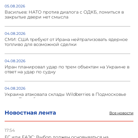
05.08.2026
Васильев: НАТО против диалога с ОДКБ, ломиться в
закрытые двери нет смысла
04.08.2026
СМИ: США требуют от Ирана нейтрализовать ядерное
топливо для возможной сделки
04.08.2026
Иран планировал удар по трем объектам на Украине в
ответ на удар по судну
04.08.2026
Украина атаковала склады Wildberries в Подмосковье
и под Петербургом
Новостная лента
Все новости
03.08.2026
Стратегия безопасности ОДКБ допускает применение
ядерного оружия для защиты союзников
17:54
ЕС или ЕАЭС: Выбор должен основываться на