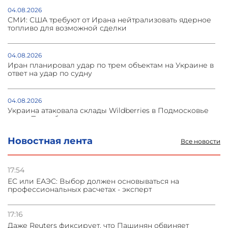
04.08.2026
СМИ: США требуют от Ирана нейтрализовать ядерное
топливо для возможной сделки
04.08.2026
Иран планировал удар по трем объектам на Украине в
ответ на удар по судну
04.08.2026
Украина атаковала склады Wildberries в Подмосковье
и под Петербургом
Новостная лента
Все новости
03.08.2026
Стратегия безопасности ОДКБ допускает применение
ядерного оружия для защиты союзников
17:54
ЕС или ЕАЭС: Выбор должен основываться на
профессиональных расчетах - эксперт
03.08.2026
Нассим Талеб отказался выступить с лекцией в
Азербайджане
17:16
Даже Reuters фиксирует, что Пашинян обвиняет