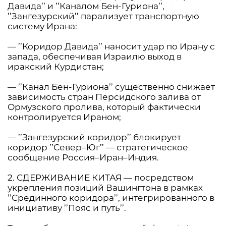
Давида’’ и ’’Каналом Бен-Гуриона’’,
’’Зангезурский’’ парализует транспортную
систему Ирана:
— ’’Коридор Давида’’ наносит удар по Ирану с
запада, обеспечивая Израилю выход в
иракский Курдистан;
— ’’Канал Бен-Гуриона’’ существенно снижает
зависимость стран Персидского залива от
Ормузского пролива, который фактически
контролируется Ираном;
— ’’Зангезурский коридор’’ блокирует
коридор ’’Север–Юг’’ — стратегическое
сообщение Россия–Иран–Индия.
2. СДЕРЖИВАНИЕ КИТАЯ — посредством
укрепления позиций Вашингтона в рамках
’’Срединного коридора’’, интегрированного в
инициативу ’’Пояс и путь’’.