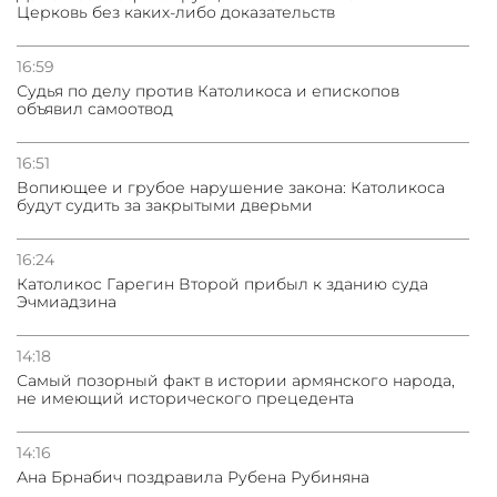
Церковь без каких-либо доказательств
31.07.2026
Сотрудничество и очереди – детали визита главы
погрануправления СНБ Армении в Тбилиси
16:59
Судья по делу против Католикоса и епископов
объявил самоотвод
16:51
Вопиющее и грубое нарушение закона: Католикоса
будут судить за закрытыми дверьми
16:24
Католикос Гарегин Второй прибыл к зданию суда
Эчмиадзина
14:18
Самый позорный факт в истории армянского народа,
не имеющий исторического прецедента
14:16
Ана Брнабич поздравила Рубена Рубиняна