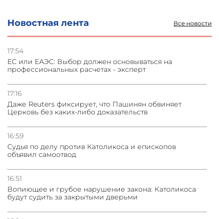
и под Петербургом
Новостная лента
Все новости
03.08.2026
Стратегия безопасности ОДКБ допускает применение
ядерного оружия для защиты союзников
17:54
ЕС или ЕАЭС: Выбор должен основываться на
профессиональных расчетах - эксперт
03.08.2026
Нассим Талеб отказался выступить с лекцией в
Азербайджане
17:16
Даже Reuters фиксирует, что Пашинян обвиняет
Церковь без каких-либо доказательств
31.07.2026
Сотрудничество и очереди – детали визита главы
погрануправления СНБ Армении в Тбилиси
16:59
Судья по делу против Католикоса и епископов
объявил самоотвод
16:51
Вопиющее и грубое нарушение закона: Католикоса
будут судить за закрытыми дверьми