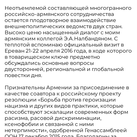
Неотъемлемой составляющей многогранного
российско-армянского сотрудничества
остается плодотворное взаимодействие
внешнеполитических ведомств двух стран.
Высоко ценю насыщенный диалог с моим
армянским коллегой Э.А.Налбандяном. С
теплотой вспоминаю официальный визит в
Ереван 21-22 апреля 2016 года, в ходе которого
в товарищеском ключе предметно
обсуждались основные вопросы
двусторонней, региональной и глобальной
повестки дня.
Признательны Армении за присоединение в
качестве соавтора к российскому проекту
резолюции «Борьба против героизации
нацизма и других видов практики, которые
способствуют эскалации современных форм
расизма, расовой дискриминации,
ксенофобии и связанной с ними
нетерпимости», одобренной Генассамблеей
ООН 17 декабря 2015 года. Благодарны за