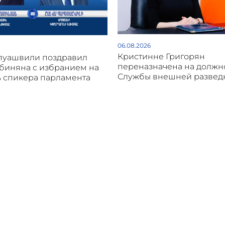
06.08.2026
Кристинне Григорян
пуашвили поздравил
переназначена на должн
биняна с избранием на
Службы внешней развед
 спикера парламента