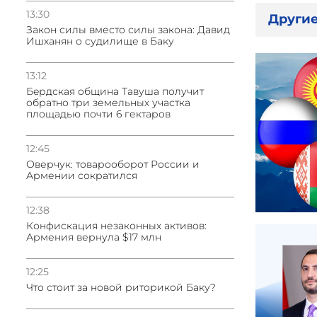
13:30
Другие
Закон силы вместо силы закона: Давид
Ишханян о судилище в Баку
13:12
Бeрдская община Тавуша получит
обратно три земельных участка
площадью почти 6 гектаров
12:45
Оверчук: товарооборот России и
Армении сократился
12:38
Конфискация незаконных активов:
Армения вернула $17 млн
12:25
Что стоит за новой риторикой Баку?