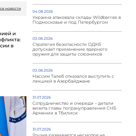
се новости
04.08.2026
Украина атаковала склады Wildberries в
Подмосковье и под Петербургом
нией и
03.08.2026
нфликта:
Стратегия безопасности ОДКБ
сии в
допускает применение ядерного
оружия для защиты союзников
03.08.2026
Нассим Талеб отказался выступить с
лекцией в Азербайджане
31.07.2026
Сотрудничество и очереди – детали
визита главы погрануправления СНБ
Армении в Тбилиси
31.07.2026
Грузия развивается несмотря на