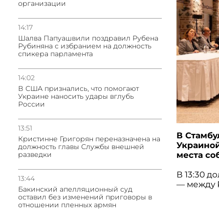
организации
14:17
Шалва Папуашвили поздравил Рубена
Рубиняна с избранием на должность
спикера парламента
14:02
В США признались, что помогают
Украине наносить удары вглубь
России
13:51
В Стамбу
Кристинне Григорян переназначена на
Украиной
должность главы Службы внешней
места со
разведки
В 13:30 
13:44
— между 
Бакинский апелляционный суд
оставил без изменений приговоры в
отношении пленных армян