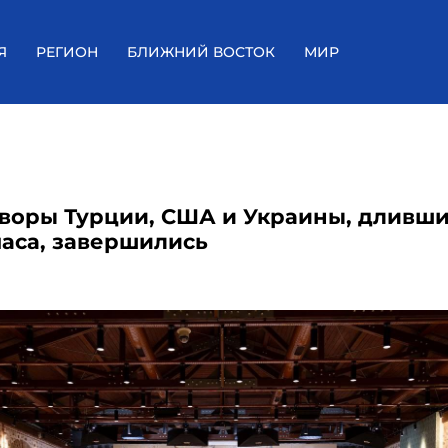
Я
РЕГИОН
БЛИЖНИЙ ВОСТОК
МИР
воры Турции, США и Украины, дливш
часа, завершились