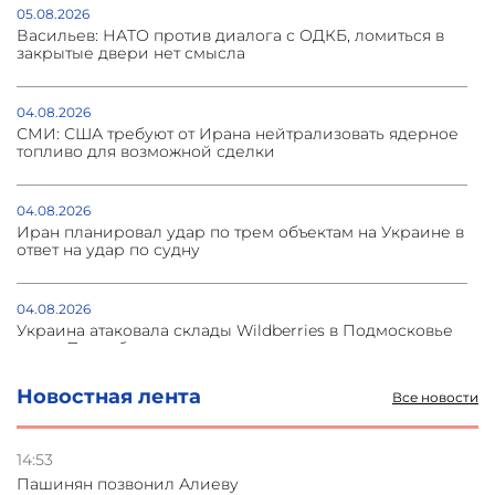
05.08.2026
Васильев: НАТО против диалога с ОДКБ, ломиться в
закрытые двери нет смысла
04.08.2026
СМИ: США требуют от Ирана нейтрализовать ядерное
топливо для возможной сделки
04.08.2026
Иран планировал удар по трем объектам на Украине в
ответ на удар по судну
04.08.2026
Украина атаковала склады Wildberries в Подмосковье
и под Петербургом
Новостная лента
Все новости
03.08.2026
Стратегия безопасности ОДКБ допускает применение
ядерного оружия для защиты союзников
14:53
Пашинян позвонил Алиеву