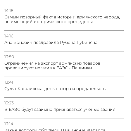
14:18
Самый позорный факт в истории армянского народа,
не имеющий исторического прецедента
14:16
Ана Брнабич поздравила Рубена Рубиняна
13:50
Oграничения на экспорт армянских товаров
провоцируют негатив к ЕАЭС - Пашинян
13:41
Судят Католикоса: день позора и предательства
13:23
В ЕАЭС будут взаимно признаваться учёные звания
13:14
Какие вопросы обсудили Пашинян и Жапаров