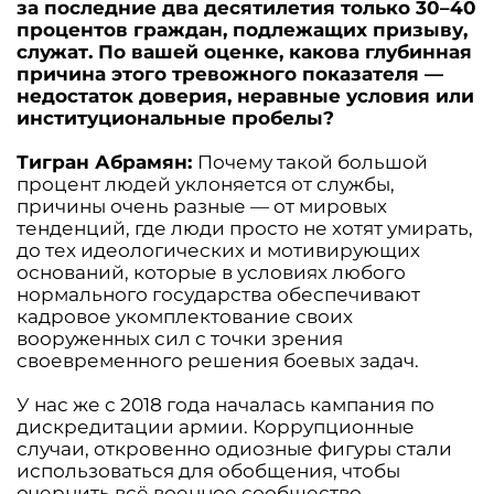
за последние два десятилетия только 30–40
процентов граждан, подлежащих призыву,
служат. По вашей оценке, какова глубинная
причина этого тревожного показателя —
недостаток доверия, неравные условия или
институциональные пробелы?
Тигран Абрамян:
Почему такой большой
процент людей уклоняется от службы,
причины очень разные — от мировых
тенденций, где люди просто не хотят умирать,
до тех идеологических и мотивирующих
оснований, которые в условиях любого
нормального государства обеспечивают
кадровое укомплектование своих
вооруженных сил с точки зрения
своевременного решения боевых задач.
У нас же с 2018 года началась кампания по
дискредитации армии. Коррупционные
случаи, откровенно одиозные фигуры стали
использоваться для обобщения, чтобы
очернить всё военное сообщество.