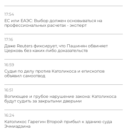
03.08.2026
Нассим Талеб отказался выступить с лекцией в
Азербайджане
17:54
ЕС или ЕАЭС: Выбор должен основываться на
профессиональных расчетах - эксперт
31.07.2026
Сотрудничество и очереди – детали визита главы
погрануправления СНБ Армении в Тбилиси
17:16
Даже Reuters фиксирует, что Пашинян обвиняет
Церковь без каких-либо доказательств
16:59
Судья по делу против Католикоса и епископов
объявил самоотвод
16:51
Вопиющее и грубое нарушение закона: Католикоса
будут судить за закрытыми дверьми
16:24
Католикос Гарегин Второй прибыл к зданию суда
Эчмиадзина