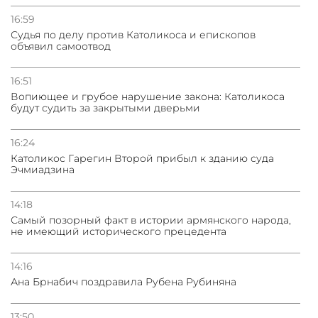
16:59
Судья по делу против Католикоса и епископов
объявил самоотвод
16:51
Вопиющее и грубое нарушение закона: Католикоса
будут судить за закрытыми дверьми
16:24
Католикос Гарегин Второй прибыл к зданию суда
Эчмиадзина
14:18
Самый позорный факт в истории армянского народа,
не имеющий исторического прецедента
14:16
Ана Брнабич поздравила Рубена Рубиняна
13:50