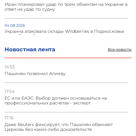
Иран планировал удар по трем объектам на Украине в
ответ на удар по судну
04.08.2026
Украина атаковала склады Wildberries в Подмосковье
и под Петербургом
Новостная лента
Все новости
03.08.2026
Стратегия безопасности ОДКБ допускает применение
ядерного оружия для защиты союзников
14:53
Пашинян позвонил Алиеву
03.08.2026
Нассим Талеб отказался выступить с лекцией в
Азербайджане
17:54
ЕС или ЕАЭС: Выбор должен основываться на
профессиональных расчетах - эксперт
31.07.2026
Сотрудничество и очереди – детали визита главы
погрануправления СНБ Армении в Тбилиси
17:16
Даже Reuters фиксирует, что Пашинян обвиняет
Церковь без каких-либо доказательств