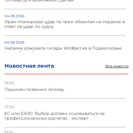
топливо для возможной сделки
04.08.2026
Иран планировал удар по трем объектам на Украине в
ответ на удар по судну
04.08.2026
Украина атаковала склады Wildberries в Подмосковье
и под Петербургом
Новостная лента
Все новости
03.08.2026
Стратегия безопасности ОДКБ допускает применение
ядерного оружия для защиты союзников
14:53
Пашинян позвонил Алиеву
03.08.2026
Нассим Талеб отказался выступить с лекцией в
Азербайджане
17:54
ЕС или ЕАЭС: Выбор должен основываться на
профессиональных расчетах - эксперт
31.07.2026
Сотрудничество и очереди – детали визита главы
погрануправления СНБ Армении в Тбилиси
17:16