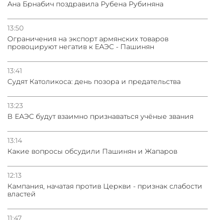
Ана Брнабич поздравила Рубена Рубиняна
13:50
Oграничения на экспорт армянских товаров
провоцируют негатив к ЕАЭС - Пашинян
13:41
Судят Католикоса: день позора и предательства
13:23
В ЕАЭС будут взаимно признаваться учёные звания
13:14
Какие вопросы обсудили Пашинян и Жапаров
12:13
Кампания, начатая против Церкви - признак слабости
властей
11:47