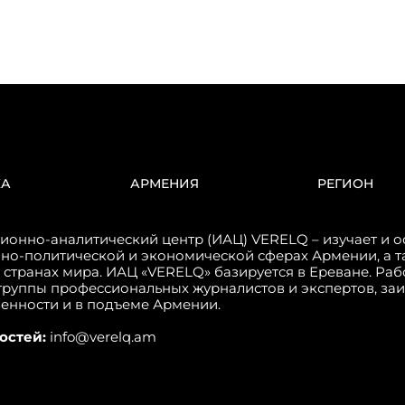
КА
АРМЕНИЯ
РЕГИОН
онно-аналитический центр (ИАЦ) VERELQ – изучает и о
но-политической и экономической сферах Армении, а т
 странах мира. ИАЦ «VERELQ» базируется в Ереване. Ра
группы профессиональных журналистов и экспертов, за
венности и в подъеме Армении.
остей:
info@verelq.am