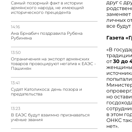
друг с др
Самый позорный факт в истории
армянского народа, не имеющий
родстве
исторического прецедента
заменяе
личных о
все буду
14:16
Ана Брнабич поздравила Рубена
Газета «
Рубиняна
«В госуд
13:50
традиции
Oграничения на экспорт армянских
от
30 до 
товаров провоцируют негатив к ЕАЭС -
женщины 
Пашинян
источника
попытали
13:41
Министер
Судят Католикоса: день позора и
опроверг
предательства
но остави
госдохо
сотрудни
13:23
в этом го
В ЕАЭС будут взаимно признаваться
учёные звания
ОНКС такж
нет».