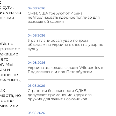
с
о сути,
04.08.2026
ись из-за
СМИ: США требуют от Ирана
ажения
нейтрализовать ядерное топливо для
возможной сделки
04.08.2026
Иран планировал удар по трем
рта
, по
объектам на Украине в ответ на удар по
 размере
судну
служащие-
шего
04.08.2026
ег. Мы
Украина атаковала склады Wildberries в
ам и
Подмосковье и под Петербургом
роны не
ъяснить,
03.08.2026
их
Стратегия безопасности ОДКБ
допускает применение ядерного
марта, но
оружия для защиты союзников
ерстве
емия или
03.08.2026