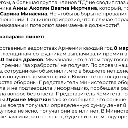
угом, а большая группа членов "ГД" не сводит глаз 
нника
Анны Акопян Ваагна Мкртчяна
, который, п
т
Сарика Минасяна
. Но чтобы выборы не провалил
тношений, Пашинян пригрозил, что в случае пор
т наказаны и потеряют занимаемые должности".
Грапарак» пишет:
арственных ведомствах Армении каждый год
8 ма
, женщинам-сотрудникам выплачивали премии в
40 тысяч драмов
. Мы узнали, что в этом году гос
премии "за храбрость" не получат. По словам на
, сотрудникам объяснили, что в бюджете нет ден
сь получить комментарий в Комитете по госдоход
стве обороны. Представитель Министерства обо
ла и не подтвердила информацию, пообещала раз
ла вопрос без ответа. Представитель Комитета по
дам
Лусине Мкртчян
также сообщила, что раньше 
цы всегда получали определенную сумму денег 8 
ду пока не ясно, получат они ее или нет. В Минист
е заявили, что не знают, будет ли в этом году пр