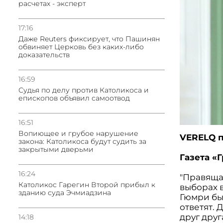
расчетах - эксперт
17:16
Даже Reuters фиксирует, что Пашинян
обвиняет Церковь без каких-либо
доказательств
16:59
Судья по делу против Католикоса и
епископов объявил самоотвод
16:51
Вопиющее и грубое нарушение
VERELQ п
закона: Католикоса будут судить за
закрытыми дверьми
Газета «
16:24
"Правяща
Католикос Гарегин Второй прибыл к
выборах в
зданию суда Эчмиадзина
Гюмри бы
ответят. 
друг друг
14:18