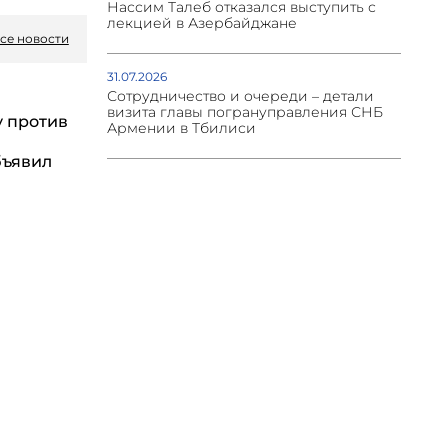
Нассим Талеб отказался выступить с
лекцией в Азербайджане
се новости
31.07.2026
Сотрудничество и очереди – детали
визита главы погрануправления СНБ
у против
Армении в Тбилиси
бъявил