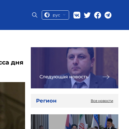
рус
сса дня
Следующая новость
Регион
Все новости