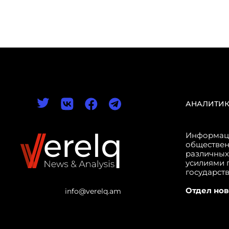
АНАЛИТИ
Информаци
обществен
различных
усилиями 
государст
Отдел нов
info@verelq.am