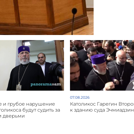
07.08.2026
 и грубое нарушение
Католикос Гарегин Втор
толикоса будут судить за
к зданию суда Эчмиадзин
и дверьми