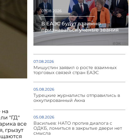
07.08.2026
В ЕАЭС будут взаимно
признаваться учёные звания
07.08.2026
Мишустин заявил о росте взаимных
торговых связей стран ЕАЭС
05.08.2026
Турецкие журналисты отправились в
оккупированный Акна
 на
ли "ГД"
05.08.2026
Васильев: НАТО против диалога с
арика все
ОДКБ, ломиться в закрытые двери нет
я, грызут
смысла
бщаются