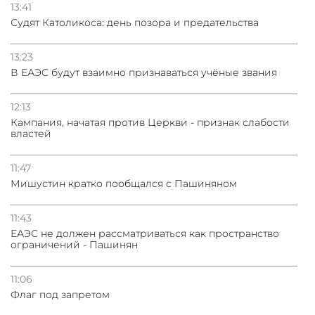
Сотрудничество и очереди – детали визита главы
13:41
погрануправления СНБ Армении в Тбилиси
Судят Католикоса: день позора и предательства
13:23
В ЕАЭС будут взаимно признаваться учёные звания
12:13
Кампания, начатая против Церкви - признак слабости
властей
11:47
Мишустин кратко пообщался с Пашиняном
11:43
ЕАЭС не должен рассматриваться как пространство
ограничений - Пашинян
11:06
Флаг под запретом