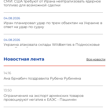
СМИ: США требуют от Ирана нейтрализовать ядерное
топливо для возможной сделки
04.08.2026
Иран планировал удар по трем объектам на Украине в
ответ на удар по судну
04.08.2026
Украина атаковала склады Wildberries в Подмосковье
и под Петербургом
Новостная лента
Все новости
03.08.2026
Стратегия безопасности ОДКБ допускает применение
ядерного оружия для защиты союзников
14:16
Ана Брнабич поздравила Рубена Рубиняна
03.08.2026
Нассим Талеб отказался выступить с лекцией в
13:50
Азербайджане
Oграничения на экспорт армянских товаров
провоцируют негатив к ЕАЭС - Пашинян
31.07.2026