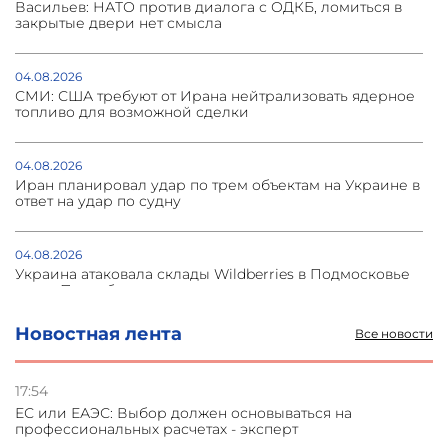
Васильев: НАТО против диалога с ОДКБ, ломиться в
закрытые двери нет смысла
04.08.2026
СМИ: США требуют от Ирана нейтрализовать ядерное
топливо для возможной сделки
04.08.2026
Иран планировал удар по трем объектам на Украине в
ответ на удар по судну
04.08.2026
Украина атаковала склады Wildberries в Подмосковье
и под Петербургом
Новостная лента
Все новости
03.08.2026
Стратегия безопасности ОДКБ допускает применение
ядерного оружия для защиты союзников
17:54
ЕС или ЕАЭС: Выбор должен основываться на
профессиональных расчетах - эксперт
03.08.2026