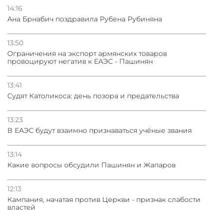
14:16
Ана Брнабич поздравила Рубена Рубиняна
13:50
Oграничения на экспорт армянских товаров
провоцируют негатив к ЕАЭС - Пашинян
13:41
Судят Католикоса: день позора и предательства
13:23
В ЕАЭС будут взаимно признаваться учёные звания
13:14
Какие вопросы обсудили Пашинян и Жапаров
12:13
Кампания, начатая против Церкви - признак слабости
властей