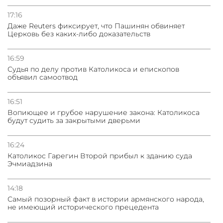
Нассим Талеб отказался выступить с лекцией в
Азербайджане
17:16
Даже Reuters фиксирует, что Пашинян обвиняет
Церковь без каких-либо доказательств
31.07.2026
Сотрудничество и очереди – детали визита главы
погрануправления СНБ Армении в Тбилиси
16:59
Судья по делу против Католикоса и епископов
объявил самоотвод
16:51
Вопиющее и грубое нарушение закона: Католикоса
будут судить за закрытыми дверьми
16:24
Католикос Гарегин Второй прибыл к зданию суда
Эчмиадзина
14:18
Самый позорный факт в истории армянского народа,
не имеющий исторического прецедента