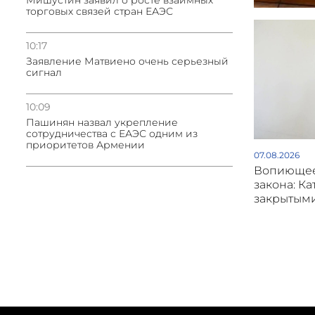
Мишустин заявил о росте взаимных
торговых связей стран ЕАЭС
10:17
Заявление Матвиено очень серьезный
сигнал
10:09
Пашинян назвал укрепление
сотрудничества с ЕАЭС одним из
приоритетов Армении
07.08.2026
Вопиющее
закона: Ка
закрытым