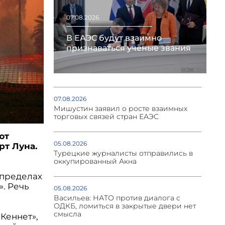
07.08.2026
В ЕАЭС будут взаимно
признаваться учёные звания
07.08.2026
Мишустин заявил о росте взаимных
торговых связей стран ЕАЭС
ют
05.08.2026
рт Луна.
Турецкие журналисты отправились в
оккупированный Акна
в пределах
. Речь
05.08.2026
Васильев: НАТО против диалога с
ОДКБ, ломиться в закрытые двери нет
смысла
Кеннет»,