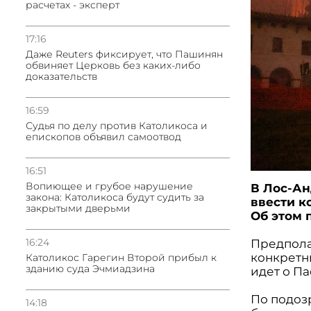
расчетах - эксперт
17:16
Даже Reuters фиксирует, что Пашинян
обвиняет Церковь без каких-либо
доказательств
16:59
Судья по делу против Католикоса и
епископов объявил самоотвод
16:51
Вопиющее и грубое нарушение
В Лос-Ан
закона: Католикоса будут судить за
ввести к
закрытыми дверьми
Об этом 
16:24
Предполаг
конкретн
Католикос Гарегин Второй прибыл к
зданию суда Эчмиадзина
идет о П
По подозр
14:18