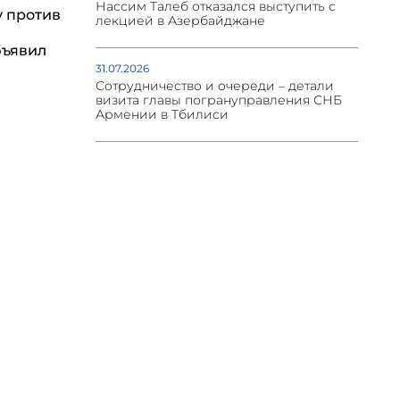
Нассим Талеб отказался выступить с
у против
лекцией в Азербайджане
бъявил
31.07.2026
Сотрудничество и очереди – детали
визита главы погрануправления СНБ
Армении в Тбилиси