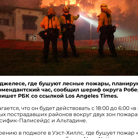
джелесе, где бушуют лесные пожары, планиру
омендантский час, сообщил шериф округа Робе
пишет РБК со ссылкой Los Angeles Times.
ается, что он будет действовать с 18:00 до 6:00 «
ых пострадавших районов вокруг двух зон пожара»
асифик-Палисейдс и Альтадине.
ению в поджоге в Уэст-Хиллс, где бушует пожар «