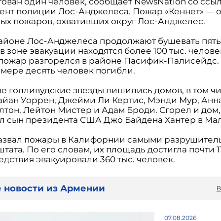
тован один человек, сообщает NewsNation со ссы
ент полиции Лос-Анджелеса. Пожар «Кеннет» — о
ных пожаров, охвативших округ Лос-Анджелес.
районе Лос-Анджелеса продолжают бушевать пять
в зоне эвакуации находятся более 100 тыс. челов
пожар разгорелся в районе Пасифик-Палисейдс.
мере десять человек погибли.
е голливудские звезды лишились домов, в том ч
айан Уоррен, Джейми Ли Кертис, Мэнди Мур, Анн
лтон, Лейтон Мистер и Адам Броди. Сгорел и дом
л сын президента США Джо Байдена Хантер в Мал
азвал пожары в Калифорнии самыми разрушител
тата. По его словам, их площадь достигла почти 11 
едствия эвакуировали 360 тыс. человек.
 новости из Армении
В
07.08.2026