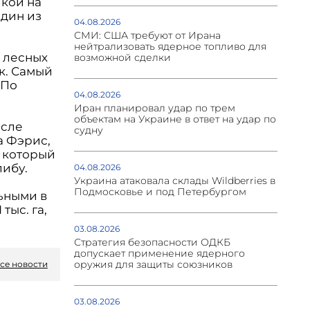
лкой на
дин из
04.08.2026
СМИ: США требуют от Ирана
нейтрализовать ядерное топливо для
 лесных
возможной сделки
ек. Самый
 По
04.08.2026
Иран планировал удар по трем
объектам на Украине в ответ на удар по
исле
судну
а Фэрис,
, который
ибу.
04.08.2026
Украина атаковала склады Wildberries в
Подмосковье и под Петербургом
ьными в
тыс. га,
03.08.2026
Стратегия безопасности ОДКБ
допускает применение ядерного
оружия для защиты союзников
се новости
03.08.2026