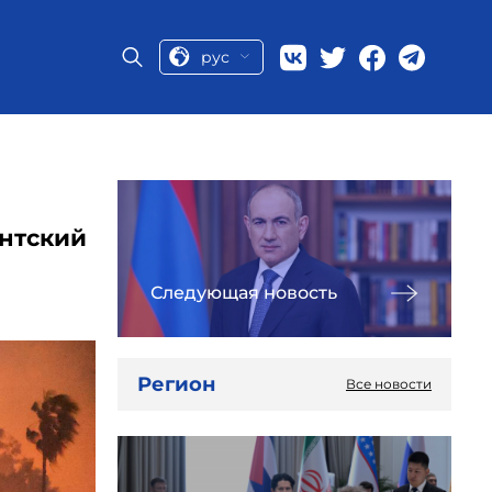
рус
нтский
Следующая новость
Регион
Все новости