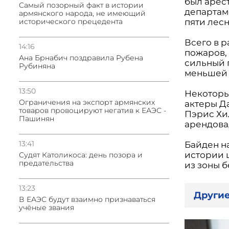
был арес
Самый позорный факт в истории
департам
армянского народа, не имеющий
исторического прецедента
пяти лес
Всего в 
14:16
пожаров, 
Ана Брнабич поздравила Рубена
сильный 
Рубиняна
меньшей 
13:50
Некоторы
Oграничения на экспорт армянских
актеры Д
товаров провоцируют негатив к ЕАЭС -
Пэрис Хи
Пашинян
арендова
13:41
Байден н
истории ш
Судят Католикоса: день позора и
предательства
из зоны б
13:23
Другие
В ЕАЭС будут взаимно признаваться
учёные звания