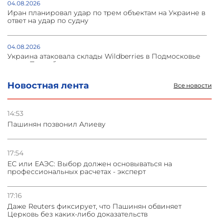
04.08.2026
Иран планировал удар по трем объектам на Украине в
ответ на удар по судну
04.08.2026
Украина атаковала склады Wildberries в Подмосковье
и под Петербургом
Новостная лента
Все новости
03.08.2026
Стратегия безопасности ОДКБ допускает применение
ядерного оружия для защиты союзников
14:53
Пашинян позвонил Алиеву
03.08.2026
Нассим Талеб отказался выступить с лекцией в
Азербайджане
17:54
ЕС или ЕАЭС: Выбор должен основываться на
профессиональных расчетах - эксперт
31.07.2026
Сотрудничество и очереди – детали визита главы
погрануправления СНБ Армении в Тбилиси
17:16
Даже Reuters фиксирует, что Пашинян обвиняет
Церковь без каких-либо доказательств