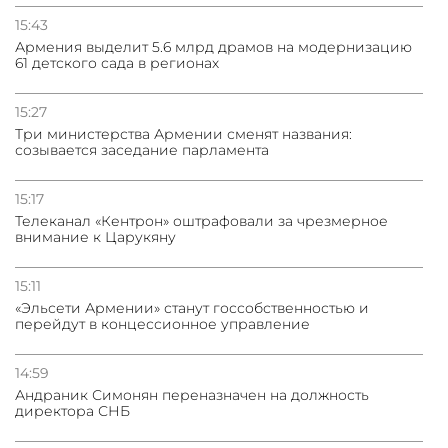
15:43
Армения выделит 5.6 млрд драмов на модернизацию
61 детского сада в регионах
15:27
Три министерства Армении сменят названия:
созывается заседание парламента
15:17
Телеканал «Кентрон» оштрафовали за чрезмерное
внимание к Царукяну
15:11
«Эльсети Армении» станут госсобственностью и
перейдут в концессионное управление
14:59
Андраник Симонян переназначен на должность
директора СНБ