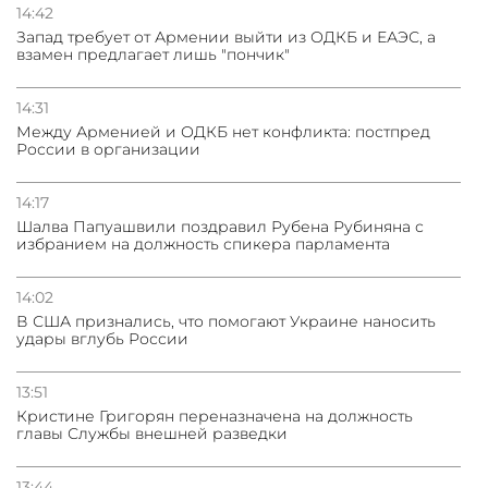
14:42
Запад требует от Армении выйти из ОДКБ и ЕАЭС, а
взамен предлагает лишь "пончик"
14:31
Между Арменией и ОДКБ нет конфликта: постпред
России в организации
14:17
Шалва Папуашвили поздравил Рубена Рубиняна с
избранием на должность спикера парламента
14:02
В США признались, что помогают Украине наносить
удары вглубь России
13:51
Кристине Григорян переназначена на должность
главы Службы внешней разведки
13:44