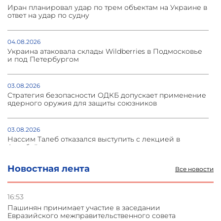
Иран планировал удар по трем объектам на Украине в
ответ на удар по судну
04.08.2026
Украина атаковала склады Wildberries в Подмосковье
и под Петербургом
03.08.2026
Стратегия безопасности ОДКБ допускает применение
ядерного оружия для защиты союзников
03.08.2026
Нассим Талеб отказался выступить с лекцией в
Азербайджане
Новостная лента
Все новости
31.07.2026
Сотрудничество и очереди – детали визита главы
погрануправления СНБ Армении в Тбилиси
16:53
Пашинян принимает участие в заседании
Евразийского межправительственного совета
31.07.2026