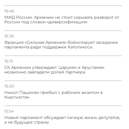
Грузия развивается несмотря на внешние шоки и
вызовы – минэкономики Грузии
16:46
МИД России: Армении не стоит скрывать разворот от
России под словом «диверсификация»
31.07.2026
Трамп готов дать шанс переговорам с Ираном при
условии прекращения огня
16:36
Фракция «Сильная Армения» бойкотирует заседание
парламента ради поддержки Католикоса
16:15
СК Армении утверждает: Царукян и Арустамян
незаконно завладели долей партнера
16:00
Никол Пашинян прибыл с рабочим визитом в
Кыргызстан
15:54
Новый парламент обсуждает личную жизнь депутатов,
а не будущее страны