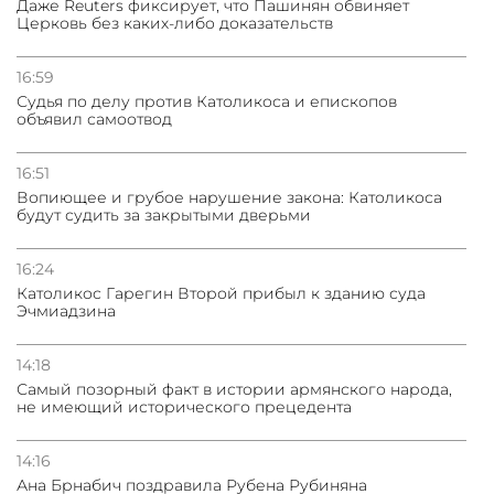
Даже Reuters фиксирует, что Пашинян обвиняет
Церковь без каких-либо доказательств
31.07.2026
Сотрудничество и очереди – детали визита главы
погрануправления СНБ Армении в Тбилиси
16:59
Судья по делу против Католикоса и епископов
объявил самоотвод
16:51
Вопиющее и грубое нарушение закона: Католикоса
будут судить за закрытыми дверьми
16:24
Католикос Гарегин Второй прибыл к зданию суда
Эчмиадзина
14:18
Самый позорный факт в истории армянского народа,
не имеющий исторического прецедента
14:16
Ана Брнабич поздравила Рубена Рубиняна