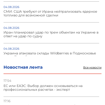
04.08.2026
СМИ: США требуют от Ирана нейтрализовать ядерное
топливо для возможной сделки
04.08.2026
Иран планировал удар по трем объектам на Украине в
ответ на удар по судну
04.08.2026
Украина атаковала склады Wildberries в Подмосковье
и под Петербургом
Новостная лента
Все новости
03.08.2026
Стратегия безопасности ОДКБ допускает применение
ядерного оружия для защиты союзников
17:54
ЕС или ЕАЭС: Выбор должен основываться на
профессиональных расчетах - эксперт
03.08.2026
Нассим Талеб отказался выступить с лекцией в
Азербайджане
17:16