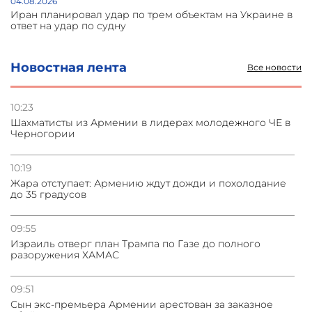
04.08.2026
Иран планировал удар по трем объектам на Украине в
ответ на удар по судну
04.08.2026
Новостная лента
Все новости
Украина атаковала склады Wildberries в Подмосковье
и под Петербургом
10:23
Шахматисты из Армении в лидерах молодежного ЧЕ в
03.08.2026
Черногории
Стратегия безопасности ОДКБ допускает применение
ядерного оружия для защиты союзников
10:19
Жара отступает: Армению ждут дожди и похолодание
03.08.2026
до 35 градусов
Нассим Талеб отказался выступить с лекцией в
Азербайджане
09:55
Израиль отверг план Трампа по Газе до полного
разоружения ХАМАС
09:51
Сын экс-премьера Армении арестован за заказное