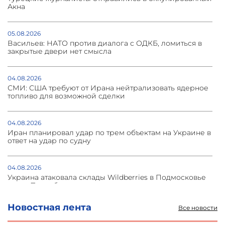
Акна
05.08.2026
Васильев: НАТО против диалога с ОДКБ, ломиться в
закрытые двери нет смысла
04.08.2026
СМИ: США требуют от Ирана нейтрализовать ядерное
топливо для возможной сделки
04.08.2026
Иран планировал удар по трем объектам на Украине в
ответ на удар по судну
04.08.2026
Украина атаковала склады Wildberries в Подмосковье
и под Петербургом
Новостная лента
Все новости
03.08.2026
Стратегия безопасности ОДКБ допускает применение