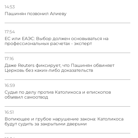
ядерного оружия для защиты союзников
14:53
Пашинян позвонил Алиеву
03.08.2026
Нассим Талеб отказался выступить с лекцией в
Азербайджане
17:54
ЕС или ЕАЭС: Выбор должен основываться на
профессиональных расчетах - эксперт
31.07.2026
Сотрудничество и очереди – детали визита главы
погрануправления СНБ Армении в Тбилиси
17:16
Даже Reuters фиксирует, что Пашинян обвиняет
Церковь без каких-либо доказательств
16:59
Судья по делу против Католикоса и епископов
объявил самоотвод
16:51
Вопиющее и грубое нарушение закона: Католикоса
будут судить за закрытыми дверьми