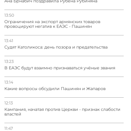
Ана Брнабич поздравила Рубена Рубиняна
13:50
Oграничения на экспорт армянских товаров
провоцируют негатив к ЕАЭС - Пашинян
13:41
Судят Католикоса: день позора и предательства
13:23
В ЕАЭС будут взаимно признаваться учёные звания
13:14
Какие вопросы обсудили Пашинян и Жапаров
12:13
Кампания, начатая против Церкви - признак слабости
властей
11:47