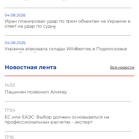
04.08.2026
Иран планировал удар по трем объектам на Украине в
ответ на удар по судну
04.08.2026
Украина атаковала склады Wildberries в Подмосковье
и под Петербургом
Новостная лента
Все новости
03.08.2026
Стратегия безопасности ОДКБ допускает применение
ядерного оружия для защиты союзников
14:53
Пашинян позвонил Алиеву
03.08.2026
Нассим Талеб отказался выступить с лекцией в
Азербайджане
17:54
ЕС или ЕАЭС: Выбор должен основываться на
профессиональных расчетах - эксперт
31.07.2026
Сотрудничество и очереди – детали визита главы
погрануправления СНБ Армении в Тбилиси
17:16