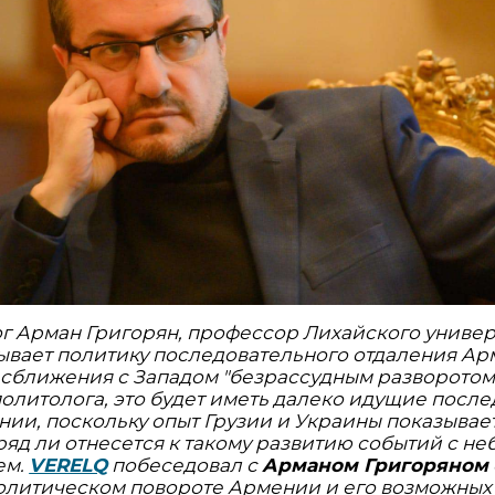
г Арман Григорян, профессор Лихайского универ
ывает политику последовательного отдаления Ар
 сближения с Западом "безрассудным разворотом"
олитолога, это будет иметь далеко идущие после
ии, поскольку опыт Грузии и Украины показывает
ряд ли отнесется к такому развитию событий с н
ем.
VERELQ
побеседовал с
Арманом Григоряном
литическом повороте Армении и его возможных