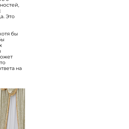
ностей,
к
а. Это
хотя бы
бы
х
в
может
что
твета на