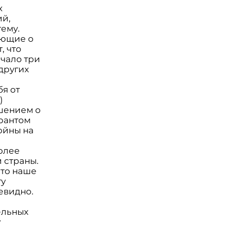
х
ий,
тему.
яющие о
, что
чало три
других
я от
)
ашением о
арантом
ойны на
олее
 страны.
что наше
гу
евидно.
ельных
у