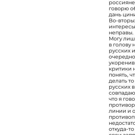
россияне 
говорю о
дань цин
Во-вторы
интересы
неправы.
Могу лишь
в голову 
русских и
очередно
укоренив
критики н
понять, ч
делать то
русских в
совпадаю
что я гов
противор
линии и 
противоп
недостат
откуда-то
свои зап