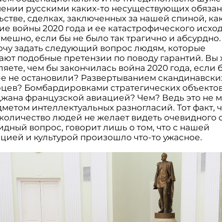
ении русскими каких-то несуществующих обязан
стве, сделках, заключенных за нашей спиной, ка
е войны 2020 года и ее катастрофического исход
мешно, если бы не было так трагично и абсурдно.
хочу задать следующий вопрос людям, которые
ают подобные претензии по поводу гарантий. Вы 
яете, чем бы закончилась война 2020 года, если 
ее не остановили? Развертыванием скандинавски
цев? Бомбардировками стратегических объекто
жана французской авиацией? Чем? Ведь это не 
метом интеллектуальных разногласий. Тот факт, 
количество людей не желает видеть очевидного о
идный вопрос, говорит лишь о том, что с нашей
цией и культурой произошло что-то ужасное.