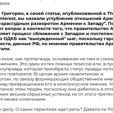
виях.
 Григорян, в своей статье, опубликованной в T
 Interest, вы назвали углубление отношений Ар
езрассудным разворотом Армении к Западу”. П
от вопрос в контексте того, что правительство
ляет процесс сближения с Западом и постепен
з ОДКБ как "вынужденный" шаг, поскольку гар
ости, данные РФ, по мнению правительства Ар
тали.
о иное, как пропаганда, основанная на лжи и сом
жениях. Это один из тех ложных тезисов или, в л
олуправда, которая приобрела статус правды потом
ого повторяли; б) целая армия «аналитиков» и
огов», по заказу формирующих общественное мне
 над превращением его в консенсусное мнение. 
олжное этим людям, поскольку они добились в это
ии весьма серьезных успехов, но от этого прете
ся менее комичными.
к делу. О каких гарантиях идет речь? Давала ли Р