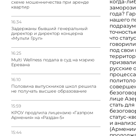
когда-ли
схеме мошенничества при аренде
квартир
заморози
года? Гар
нашего п
16:34
подразум
Задержаны бывший генеральный
точностью
директор и директор концерна
что стату
«Мульти Груп»
говорили
под свои
16:25
территор
Multi Wellness подала в суд на мэрию
призвали 
Еревана
русские 
процесса
16:10
политоло
Половина выпускников школ решила
совершенн
не получать высшее образование
безогово
лице Азе
стать для
15:59
безогово
КРОУ продлила лицензию «Газпром
статус-к
Армения» на «Раздан-5»
и анализо
(Армении)
15:44
продолжа