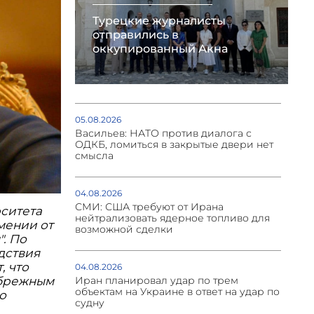
Турецкие журналисты
отправились в
оккупированный Акна
05.08.2026
Васильев: НАТО против диалога с
ОДКБ, ломиться в закрытые двери нет
смысла
04.08.2026
СМИ: США требуют от Ирана
ситета
нейтрализовать ядерное топливо для
мении от
возможной сделки
. По
дствия
, что
04.08.2026
Иран планировал удар по трем
ебрежным
объектам на Украине в ответ на удар по
о
судну