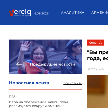
АНАЛИТИКА
АРМЕНИ
6.08.2026
Հայերեն
"Вы пр
года, е
Предыдущие новости
31.07.2024
Новостная лента
Все новости
11:18
Игра на опережение: какой план
реализуется вокруг Армении?