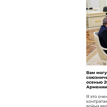
Вам могу
союзниче
осенью 2
Армении,
Я это оче
контратак
война яв