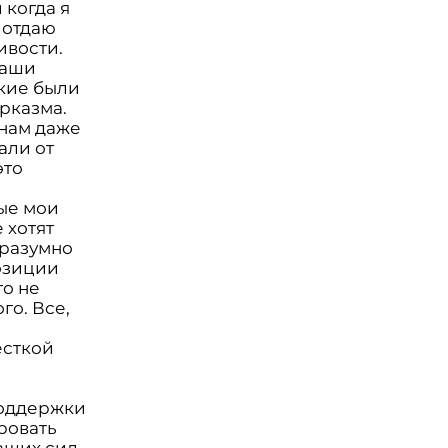
 когда я
 отдаю
ивости.
наши
ские были
рказма.
 нам даже
али от
это
ые мои
 хотят
еразумно
позиции
то не
го. Все,
есткой
поддержки
ровать
аших сил