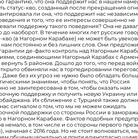
бо гарантию, что она поддержит нас в нашем нам
ть статус-кво, созданный после прекращения огня
антировала ли она, что поддержит нас независим
оведения и того, что ее интересы совершенно не
евали поддержку такого поведения? Она не давала
 до наоборот. В течение многих лет русские гов
с-кво (в Нагорном Карабахе) не может быть увеков
 нам постоянно и без лишних слов. Они предлож
 гарантии де-факто контроль над Нагорным Караб
иями, соединяющими Нагорный Карабах с Армен
вернуть 5 районов. Дошло до того, что перед во
открыто обвиняли нас в торпедировании перегов
. Даже без их угроз не нужно было обладать бол
гическими знаниями, чтобы понять, что Россия
о не заинтересована в том, чтобы оказать нам
рочную поддержку и получить новую Украину или
рбайджана. Их сближение с Турцией также долж
 нас сигналом о том, что мы не можем ожидать
рочной поддержки со стороны России в замораж
во в Нагорном Карабахе. Фактов подобных преду
в немало, в том числе и со стороны первого през
, начиная с 2016 года. Но не стоит волноваться, м
ем общенационально и почти единогласно шуме