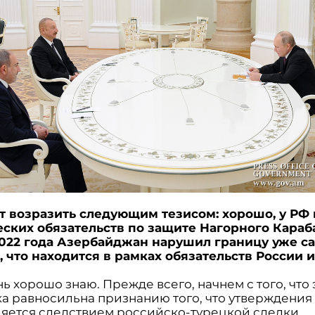
т возразить следующим тезисом: хорошо, у РФ
ских обязательств по защите Нагорного Караба
022 года Азербайджан нарушил границу уже с
 что находится в рамках обязательств России 
нь хорошо знаю. Прежде всего, начнем с того, что 
а равносильна признанию того, что утверждения о
ляется следствием российско-турецкой сделки,