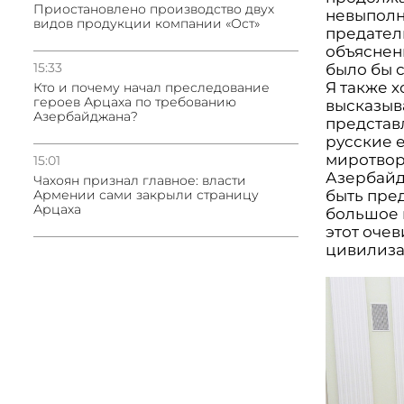
Приостановлено производство двух
невыполн
видов продукции компании «Ост»
предатель
объяснени
15:33
было бы с
Я также 
Кто и почему начал преследование
героев Арцаха по требованию
высказыв
Азербайджана?
представл
русские 
миротвор
15:01
Азербайд
Чахоян признал главное: власти
Армении сами закрыли страницу
быть пред
Арцаха
большое 
этот очев
цивилиза