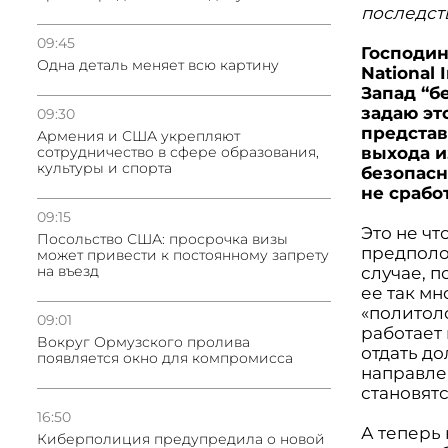
последст
09:45
Господин
Одна деталь меняет всю картину
National
Запад “б
задаю эт
09:30
представ
Армения и США укрепляют
сотрудничество в сфере образования,
выхода и
культуры и спорта
безопасн
не срабо
09:15
Это не чт
Посольство США: просрочка визы
предполо
может привести к постоянному запрету
на въезд
случае, п
ее так мн
«политол
09:01
работает
Вокруг Ормузского пролива
отдать д
появляется окно для компромисса
направлен
становят
16:50
А теперь 
Киберполиция предупредила о новой