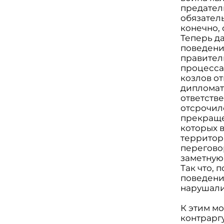
предател
обязатель
конечно, 
Теперь д
поведении
правител
процесса:
козлов о
дипломат
ответстве
отсрочил
прекращен
которых 
территор
перегово
заметную
Так что, 
поведени
нарушали
К этим м
контраргу