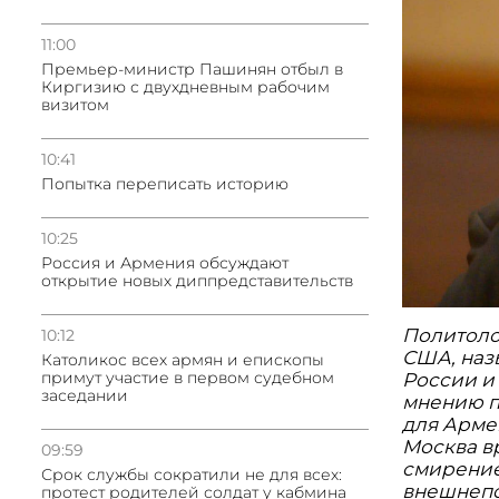
11:00
Премьер-министр Пашинян отбыл в
Киргизию с двухдневным рабочим
визитом
10:41
Попытка переписать историю
10:25
Россия и Армения обсуждают
открытие новых диппредставительств
Политоло
10:12
США, наз
Католикос всех армян и епископы
примут участие в первом судебном
России и
заседании
мнению п
для Армен
Москва в
09:59
смирени
Срок службы сократили не для всех:
внешнепо
протест родителей солдат у кабмина