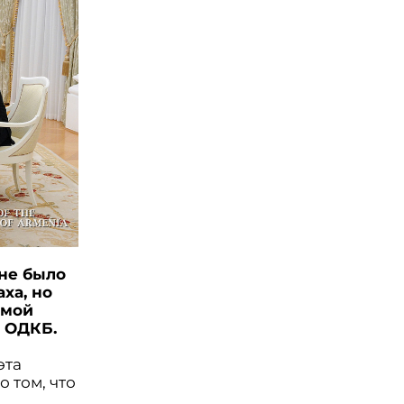
 не было
ха, но
амой
и ОДКБ.
эта
 том, что