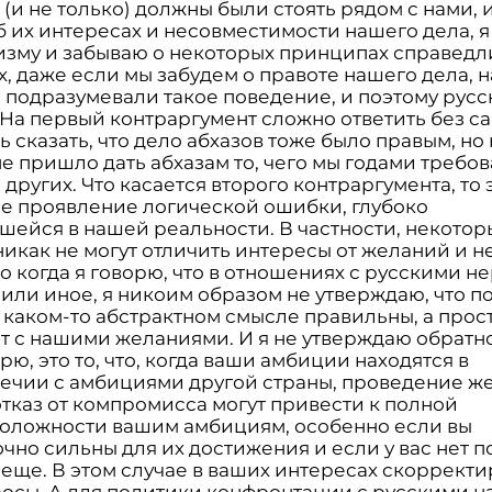
(и не только) должны были стоять рядом с нами, и
б их интересах и несовместимости нашего дела, я
изму и забываю о некоторых принципах справедл
х, даже если мы забудем о правоте нашего дела, 
 подразумевали такое поведение, и поэтому рус
 На первый контраргумент сложно ответить без са
 сказать, что дело абхазов тоже было правым, но
не пришло дать абхазам то, чего мы годами требов
 других. Что касается второго контраргумента, то 
е проявление логической ошибки, глубоко
шейся в нашей реальности. В частности, некотор
икак не могут отличить интересы от желаний и не
то когда я говорю, что в отношениях с русскими н
 или иное, я никоим образом не утверждаю, что 
 каком-то абстрактном смысле правильны, а прос
т с нашими желаниями. И я не утверждаю обратно
орю, это то, что, когда ваши амбиции находятся в
ечии с амбициями другой страны, проведение ж
отказ от компромисса могут привести к полной
оложности вашим амбициям, особенно если вы
очно сильны для их достижения и если у вас нет 
 еще. В этом случае в ваших интересах скорректи
росы. А для политики конфронтации с русскими н