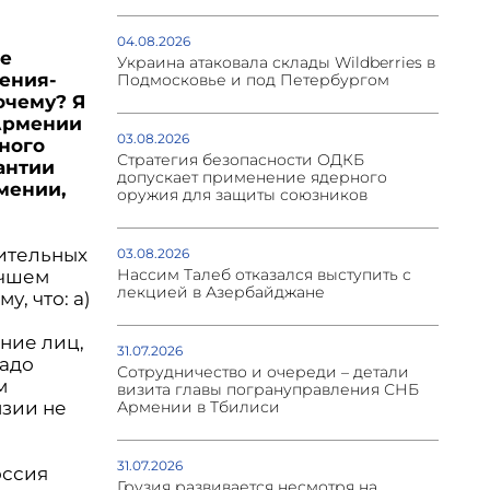
04.08.2026
he
Украина атаковала склады Wildberries в
мения-
Подмосковье и под Петербургом
очему? Я
 Армении
03.08.2026
ного
Стратегия безопасности ОДКБ
антии
допускает применение ядерного
мении,
оружия для защиты союзников
нительных
03.08.2026
Нассим Талеб отказался выступить с
учшем
лекцией в Азербайджане
у, что: а)
ние лиц,
31.07.2026
Надо
Сотрудничество и очереди – детали
м
визита главы погрануправления СНБ
Армении в Тбилиси
нзии не
31.07.2026
оссия
Грузия развивается несмотря на