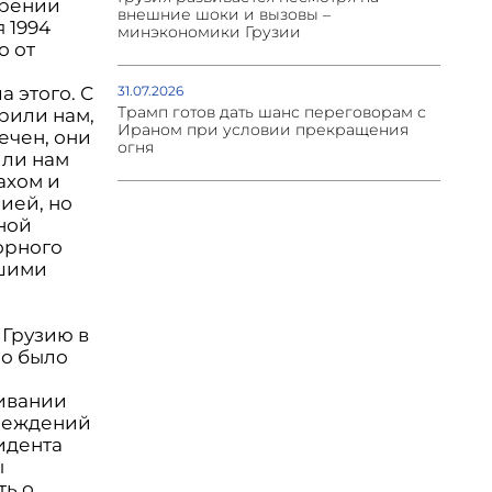
ерении
внешние шоки и вызовы –
 1994
минэкономики Грузии
о от
31.07.2026
 этого. С
Трамп готов дать шанс переговорам с
орили нам,
Ираном при условии прекращения
ечен, они
огня
или нам
ахом и
ией, но
йной
орного
ьшими
 Грузию в
но было
ивании
преждений
идента
ы
ть о