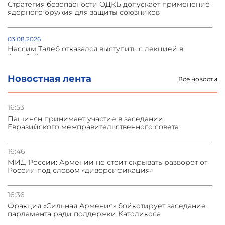
Стратегия безопасности ОДКБ допускает применение
ядерного оружия для защиты союзников
03.08.2026
Нассим Талеб отказался выступить с лекцией в
Азербайджане
Новостная лента
Все новости
31.07.2026
Сотрудничество и очереди – детали визита главы
погрануправления СНБ Армении в Тбилиси
16:53
Пашинян принимает участие в заседании
Евразийского межправительственного совета
31.07.2026
Грузия развивается несмотря на внешние шоки и
вызовы – минэкономики Грузии
16:46
МИД России: Армении не стоит скрывать разворот от
России под словом «диверсификация»
31.07.2026
Трамп готов дать шанс переговорам с Ираном при
условии прекращения огня
16:36
Фракция «Сильная Армения» бойкотирует заседание
парламента ради поддержки Католикоса