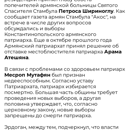
попечителей армянской больницы Святого
Спасителя Стамбула
Петроса Шириноглу
. Как
сообщает газета армян Стамбула "Акос", на
встрече в числе других вопросов
обсуждались и выборы
Константинопольского армянского
патриарха. Еще в октябре прошлого года
Армянский патриархат принял решение об
отставке местоблюстителя патриарха
Арама
Атешяна
.
В связи с проблемами со здоровьем патриарх
Месроп Мутафян
был признан
недееспособным. Согласно уставу
Патриархата, патриарх избирается
посмертно. Большая часть общины требует
проведения новых выборов, а другая
половина утверждает, что, согласно
церковному закону, новые выборы
запрещены до смерти патриарха.
Эрдоган, между тем, подчеркнул, что власти