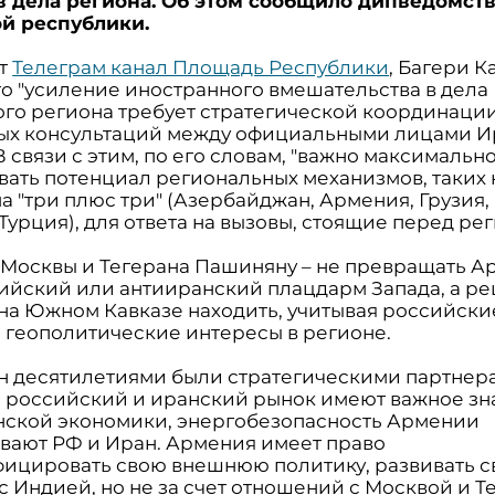
в дела региона. Об этом сообщило дипведомст
й республики.
ет
Телеграм канал Площадь Республики
, Багери К
то "усиление иностранного вмешательства в дела
ого региона требует стратегической координаци
ых консультаций между официальными лицами И
В связи с этим, по его словам, "важно максимальн
вать потенциал региональных механизмов, таких 
 "три плюс три" (Азербайджан, Армения, Грузия,
Турция), для ответа на вызовы, стоящие перед рег
Москвы и Тегерана Пашиняну – не превращать А
ийский или антииранский плацдарм Запада, а р
на Южном Кавказе находить, учитывая российски
 геополитические интересы в регионе.
н десятилетиями были стратегическими партнер
 российский и иранский рынок имеют важное зн
нской экономики, энергобезопасность Армении
вают РФ и Иран. Армения имеет право
ицировать свою внешнюю политику, развивать с
с Индией, но не за счет отношений с Москвой и Т