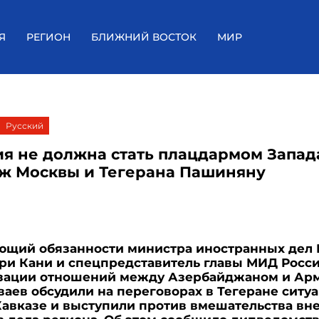
Я
РЕГИОН
БЛИЖНИЙ ВОСТОК
МИР
Русский
я не должна стать плацдармом Запад
ж Москвы и Тегерана Пашиняну
ющий обязанности министра иностранных дел 
ри Кани и спецпредставитель главы МИД Росс
зации отношений между Азербайджаном и Ар
ваев обсудили на переговорах в Тегеране ситу
авказе и выступили против вмешательства вн