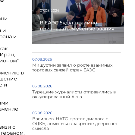
во
07.08.2026
ани
В ЕАЭС будут взаимно
признаваться учёные звания
и и
рана и
о
как
 Иран,
07.08.2026
ионом".
Мишустин заявил о росте взаимных
торговых связей стран ЕАЭС
рмению в
ешение
е и
05.08.2026
Турецкие журналисты отправились в
оккупированный Акна
ами
ачение
05.08.2026
Васильев: НАТО против диалога с
ОДКБ, ломиться в закрытые двери нет
вязи с
смысла
егераном.