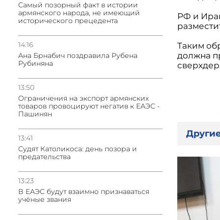
Самый позорный факт в истории
армянского народа, не имеющий
РФ и Ира
исторического прецедента
размести
14:16
Таким об
должна п
Ана Брнабич поздравила Рубена
Рубиняна
сверхдер
13:50
Oграничения на экспорт армянских
товаров провоцируют негатив к ЕАЭС -
Пашинян
Другие
13:41
Судят Католикоса: день позора и
предательства
13:23
В ЕАЭС будут взаимно признаваться
учёные звания