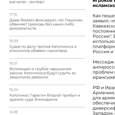
игроков 
расчетах - эксперт
исламско
17:16
Как пиш
Даже Reuters фиксирует, что Пашинян
заявил, ч
обвиняет Церковь без каких-либо
Кавказск
доказательств
постоянн
России". 
16:59
использо
платформа
Судья по делу против Католикоса и
епископов объявил самоотвод
Россия и 
Месседж 
16:51
антиросс
Вопиющее и грубое нарушение
проблем 
закона: Католикоса будут судить за
закрытыми дверьми
иранские
РФ и Ира
16:24
Армении,
Католикос Гарегин Второй прибыл к
для армя
зданию суда Эчмиадзина
обеспечи
диверсиф
14:18
Западом, 