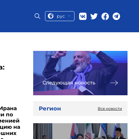
рус
а:
Следующая новость
Регион
Ирана
Все новости
ии по
менией
ацию на
ешних