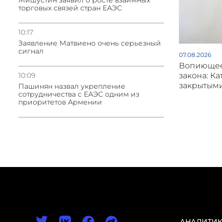
Мишустин заявил о росте взаимных
торговых связей стран ЕАЭС
10:17
Заявление Матвиено очень серьезный
сигнал
07.08.2026
Вопиющее
закона: Ка
10:09
закрытым
Пашинян назвал укрепление
сотрудничества с ЕАЭС одним из
приоритетов Армении
АНАЛИТИ