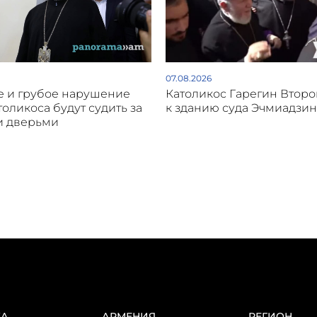
07.08.2026
 и грубое нарушение
Католикос Гарегин Втор
толикоса будут судить за
к зданию суда Эчмиадзин
и дверьми
КА
АРМЕНИЯ
РЕГИОН