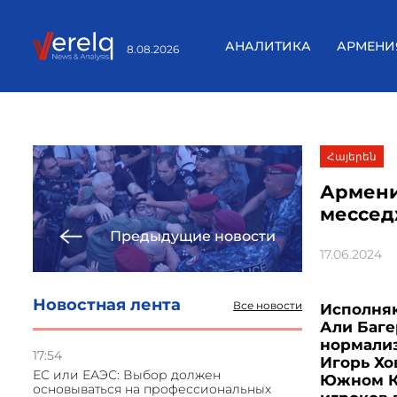
АНАЛИТИКА
АРМЕНИ
8.08.2026
Հայերեն
Армени
мессед
Предыдущие новости
17.06.2024
Новостная лента
Все новости
Исполня
Али Баге
нормали
17:54
Игорь Хо
ЕС или ЕАЭС: Выбор должен
Южном К
основываться на профессиональных