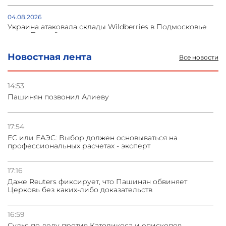
04.08.2026
Украина атаковала склады Wildberries в Подмосковье
и под Петербургом
Новостная лента
Все новости
03.08.2026
Стратегия безопасности ОДКБ допускает применение
ядерного оружия для защиты союзников
14:53
Пашинян позвонил Алиеву
03.08.2026
Нассим Талеб отказался выступить с лекцией в
Азербайджане
17:54
ЕС или ЕАЭС: Выбор должен основываться на
профессиональных расчетах - эксперт
31.07.2026
Сотрудничество и очереди – детали визита главы
погрануправления СНБ Армении в Тбилиси
17:16
Даже Reuters фиксирует, что Пашинян обвиняет
Церковь без каких-либо доказательств
16:59
Судья по делу против Католикоса и епископов