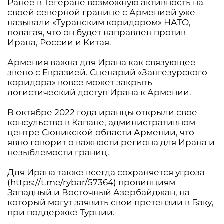
Ранее в Тегеране возможную активность на
своей северной границе с Арменией уже
называли «Туранским коридором» НАТО,
полагая, что он будет направлен против
Ирана, России и Китая.
Армения важна для Ирана как связующее
звено с Евразией. Сценарий «Зангезурского
коридора» вовсе может закрыть
логистический доступ Ирана к Армении.
В октябре 2022 года иранцы открыли свое
консульство в Капане, административном
центре Сюникской области Армении, что
явно говорит о важности региона для Ирана и
незыблемости границ.
Для Ирана также всегда сохраняется угроза
(https://t.me/rybar/57364) провинциям
Западный и Восточный Азербайджан, на
который могут заявить свои претензии в Баку,
при поддержке Турции.