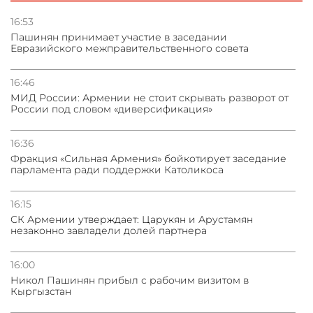
Сотрудничество и очереди – детали визита главы
погрануправления СНБ Армении в Тбилиси
16:53
Пашинян принимает участие в заседании
Евразийского межправительственного совета
31.07.2026
Грузия развивается несмотря на внешние шоки и
вызовы – минэкономики Грузии
16:46
МИД России: Армении не стоит скрывать разворот от
России под словом «диверсификация»
31.07.2026
Трамп готов дать шанс переговорам с Ираном при
условии прекращения огня
16:36
Фракция «Сильная Армения» бойкотирует заседание
парламента ради поддержки Католикоса
16:15
СК Армении утверждает: Царукян и Арустамян
незаконно завладели долей партнера
16:00
Никол Пашинян прибыл с рабочим визитом в
Кыргызстан