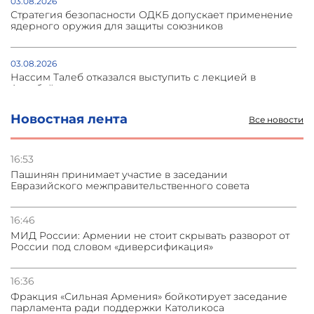
03.08.2026
Стратегия безопасности ОДКБ допускает применение
ядерного оружия для защиты союзников
03.08.2026
Нассим Талеб отказался выступить с лекцией в
Азербайджане
Новостная лента
Все новости
31.07.2026
Сотрудничество и очереди – детали визита главы
погрануправления СНБ Армении в Тбилиси
16:53
Пашинян принимает участие в заседании
Евразийского межправительственного совета
31.07.2026
Грузия развивается несмотря на внешние шоки и
вызовы – минэкономики Грузии
16:46
МИД России: Армении не стоит скрывать разворот от
России под словом «диверсификация»
31.07.2026
Трамп готов дать шанс переговорам с Ираном при
условии прекращения огня
16:36
Фракция «Сильная Армения» бойкотирует заседание
парламента ради поддержки Католикоса