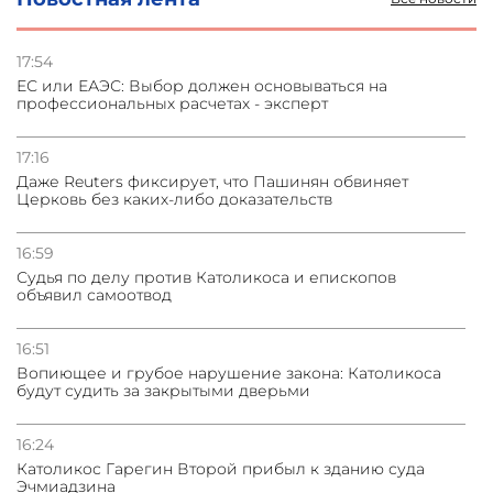
03.08.2026
Стратегия безопасности ОДКБ допускает применение
ядерного оружия для защиты союзников
17:54
ЕС или ЕАЭС: Выбор должен основываться на
профессиональных расчетах - эксперт
03.08.2026
Нассим Талеб отказался выступить с лекцией в
Азербайджане
17:16
Даже Reuters фиксирует, что Пашинян обвиняет
Церковь без каких-либо доказательств
31.07.2026
Сотрудничество и очереди – детали визита главы
погрануправления СНБ Армении в Тбилиси
16:59
Судья по делу против Католикоса и епископов
объявил самоотвод
16:51
Вопиющее и грубое нарушение закона: Католикоса
будут судить за закрытыми дверьми
16:24
Католикос Гарегин Второй прибыл к зданию суда
Эчмиадзина