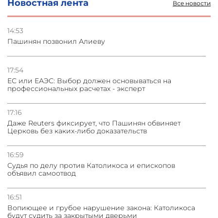
Новостная лента
Все новости
03.08.2026
Стратегия безопасности ОДКБ допускает применение
ядерного оружия для защиты союзников
14:53
Пашинян позвонил Алиеву
03.08.2026
Нассим Талеб отказался выступить с лекцией в
Азербайджане
17:54
ЕС или ЕАЭС: Выбор должен основываться на
профессиональных расчетах - эксперт
31.07.2026
Сотрудничество и очереди – детали визита главы
погрануправления СНБ Армении в Тбилиси
17:16
Даже Reuters фиксирует, что Пашинян обвиняет
Церковь без каких-либо доказательств
16:59
Судья по делу против Католикоса и епископов
объявил самоотвод
16:51
Вопиющее и грубое нарушение закона: Католикоса
будут судить за закрытыми дверьми