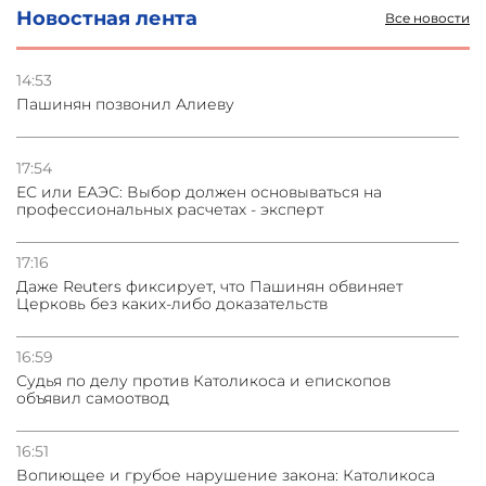
Новостная лента
Все новости
03.08.2026
Стратегия безопасности ОДКБ допускает применение
ядерного оружия для защиты союзников
14:53
Пашинян позвонил Алиеву
03.08.2026
Нассим Талеб отказался выступить с лекцией в
Азербайджане
17:54
ЕС или ЕАЭС: Выбор должен основываться на
профессиональных расчетах - эксперт
31.07.2026
Сотрудничество и очереди – детали визита главы
погрануправления СНБ Армении в Тбилиси
17:16
Даже Reuters фиксирует, что Пашинян обвиняет
Церковь без каких-либо доказательств
16:59
Судья по делу против Католикоса и епископов
объявил самоотвод
16:51
Вопиющее и грубое нарушение закона: Католикоса