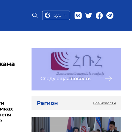
рус
жана
Следующая новость
Регион
ги
Все новости
амках
теля
е