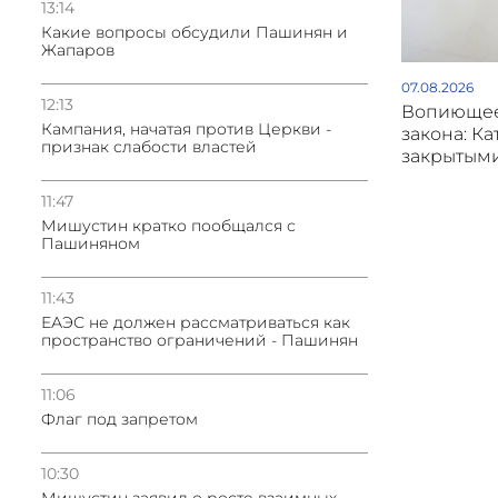
13:14
Какие вопросы обсудили Пашинян и
Жапаров
07.08.2026
12:13
Вопиющее
Кампания, начатая против Церкви -
закона: Ка
признак слабости властей
закрытым
11:47
Мишустин кратко пообщался с
Пашиняном
11:43
ЕАЭС не должен рассматриваться как
пространство ограничений - Пашинян
11:06
Флаг под запретом
10:30