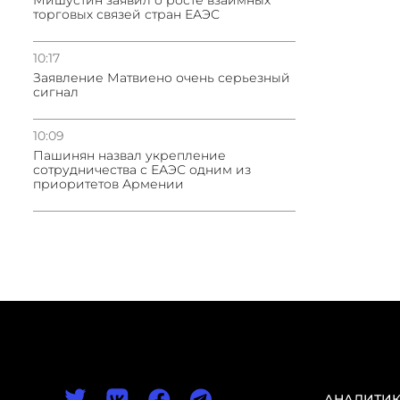
Мишустин заявил о росте взаимных
торговых связей стран ЕАЭС
10:17
Заявление Матвиено очень серьезный
сигнал
10:09
Пашинян назвал укрепление
сотрудничества с ЕАЭС одним из
приоритетов Армении
АНАЛИТИ