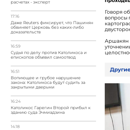
проходя
расчетах - эксперт
Говоря о
17:16
вопросы 
Даже Reuters фиксирует, что Пашинян
картогра
обвиняет Церковь без каких-либо
двусторон
доказательств
Аршакян 
16:59
уточнени
целостно
Судья по делу против Католикоса и
епископов объявил самоотвод
Другие
16:51
Вопиющее и грубое нарушение
закона: Католикоса будут судить за
закрытыми дверьми
16:24
Католикос Гарегин Второй прибыл к
зданию суда Эчмиадзина
14:18