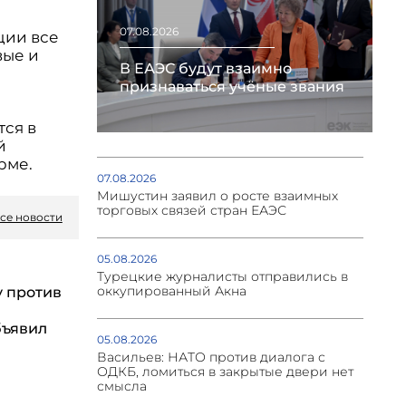
07.08.2026
ции все
вые и
В ЕАЭС будут взаимно
признаваться учёные звания
ся в
й
рме.
07.08.2026
Мишустин заявил о росте взаимных
торговых связей стран ЕАЭС
се новости
05.08.2026
Турецкие журналисты отправились в
оккупированный Акна
у против
бъявил
05.08.2026
Васильев: НАТО против диалога с
ОДКБ, ломиться в закрытые двери нет
смысла