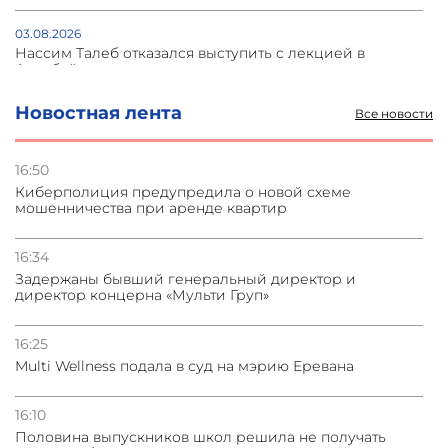
03.08.2026
Нассим Талеб отказался выступить с лекцией в
Азербайджане
Новостная лента
Все новости
31.07.2026
Сотрудничество и очереди – детали визита главы
погрануправления СНБ Армении в Тбилиси
16:50
Киберполиция предупредила о новой схеме
мошенничества при аренде квартир
31.07.2026
Грузия развивается несмотря на внешние шоки и
вызовы – минэкономики Грузии
16:34
Задержаны бывший генеральный директор и
директор концерна «Мульти Груп»
31.07.2026
Трамп готов дать шанс переговорам с Ираном при
условии прекращения огня
16:25
Multi Wellness подала в суд на мэрию Еревана
16:10
Половина выпускников школ решила не получать