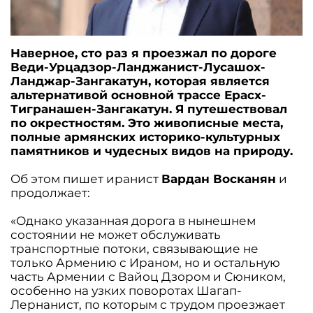
Наверное, сто раз я проезжал по дороге
Веди-Урцадзор-Ланджанист-Лусашох-
Ланджар-Зангакатун, которая является
альтернативой основной трассе Ерасх-
Тигранашен-Зангакатун. Я путешествовал
по окрестностям. Это живописные места,
полные армянских историко-культурных
памятников и чудесных видов на природу.
Об этом пишет иранист
Вардан Восканян
и
продолжает:
«Однако указанная дорога в нынешнем
состоянии не может обслуживать
транспортные потоки, связывающие не
только Армению с Ираном, но и остальную
часть Армении с Вайоц Дзором и Сюником,
особенно на узких поворотах Шагап-
Лернанист, по которым с трудом проезжает