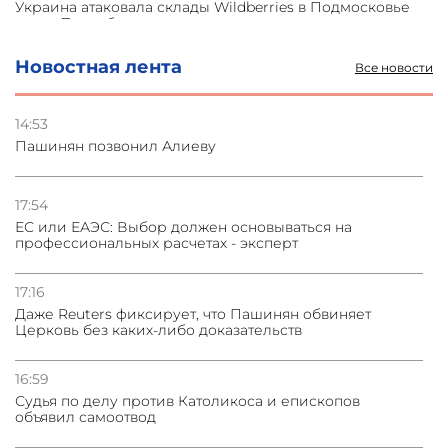
Украина атаковала склады Wildberries в Подмосковье
и под Петербургом
Новостная лента
Все новости
03.08.2026
Стратегия безопасности ОДКБ допускает применение
ядерного оружия для защиты союзников
14:53
Пашинян позвонил Алиеву
03.08.2026
Нассим Талеб отказался выступить с лекцией в
Азербайджане
17:54
ЕС или ЕАЭС: Выбор должен основываться на
профессиональных расчетах - эксперт
31.07.2026
Сотрудничество и очереди – детали визита главы
погрануправления СНБ Армении в Тбилиси
17:16
Даже Reuters фиксирует, что Пашинян обвиняет
Церковь без каких-либо доказательств
16:59
Судья по делу против Католикоса и епископов
объявил самоотвод