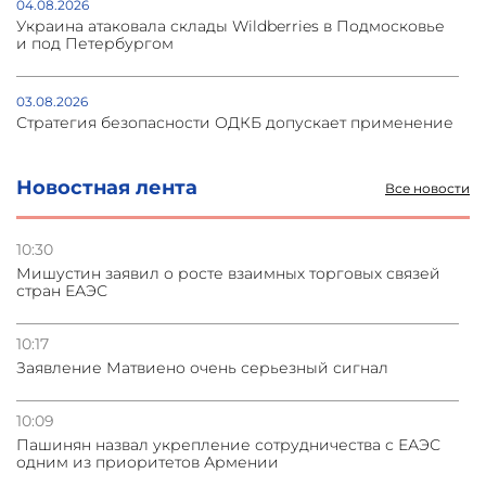
04.08.2026
Украина атаковала склады Wildberries в Подмосковье
и под Петербургом
03.08.2026
Стратегия безопасности ОДКБ допускает применение
ядерного оружия для защиты союзников
Новостная лента
Все новости
03.08.2026
Нассим Талеб отказался выступить с лекцией в
Азербайджане
10:30
Мишустин заявил о росте взаимных торговых связей
стран ЕАЭС
31.07.2026
Сотрудничество и очереди – детали визита главы
погрануправления СНБ Армении в Тбилиси
10:17
Заявление Матвиено очень серьезный сигнал
31.07.2026
Грузия развивается несмотря на внешние шоки и
10:09
вызовы – минэкономики Грузии
Пашинян назвал укрепление сотрудничества с ЕАЭС
одним из приоритетов Армении