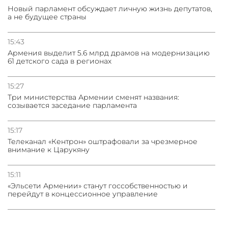
Новый парламент обсуждает личную жизнь депутатов,
а не будущее страны
15:43
Армения выделит 5.6 млрд драмов на модернизацию
61 детского сада в регионах
15:27
Три министерства Армении сменят названия:
созывается заседание парламента
15:17
Телеканал «Кентрон» оштрафовали за чрезмерное
внимание к Царукяну
15:11
«Эльсети Армении» станут госсобственностью и
перейдут в концессионное управление