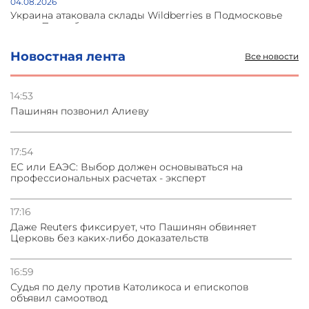
04.08.2026
Украина атаковала склады Wildberries в Подмосковье
и под Петербургом
Новостная лента
Все новости
03.08.2026
Стратегия безопасности ОДКБ допускает применение
ядерного оружия для защиты союзников
14:53
Пашинян позвонил Алиеву
03.08.2026
Нассим Талеб отказался выступить с лекцией в
Азербайджане
17:54
ЕС или ЕАЭС: Выбор должен основываться на
профессиональных расчетах - эксперт
31.07.2026
Сотрудничество и очереди – детали визита главы
погрануправления СНБ Армении в Тбилиси
17:16
Даже Reuters фиксирует, что Пашинян обвиняет
Церковь без каких-либо доказательств
16:59
Судья по делу против Католикоса и епископов
объявил самоотвод