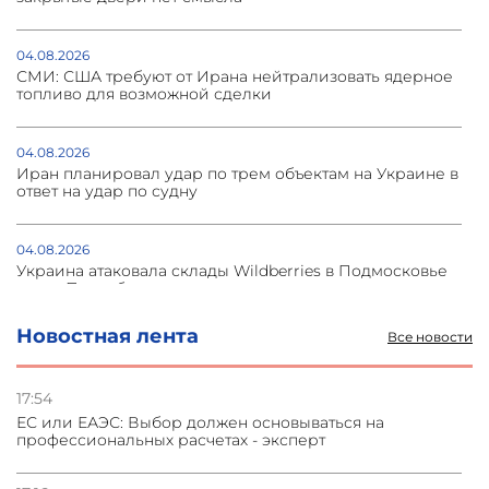
04.08.2026
СМИ: США требуют от Ирана нейтрализовать ядерное
топливо для возможной сделки
04.08.2026
Иран планировал удар по трем объектам на Украине в
ответ на удар по судну
04.08.2026
Украина атаковала склады Wildberries в Подмосковье
и под Петербургом
Новостная лента
Все новости
03.08.2026
Стратегия безопасности ОДКБ допускает применение
ядерного оружия для защиты союзников
17:54
ЕС или ЕАЭС: Выбор должен основываться на
профессиональных расчетах - эксперт
03.08.2026
Нассим Талеб отказался выступить с лекцией в
Азербайджане