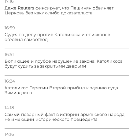
17:16
Даже Reuters фиксирует, что Пашинян обвиняет
Церковь без каких-либо доказательств
31.07.2026
Сотрудничество и очереди – детали визита главы
погрануправления СНБ Армении в Тбилиси
16:59
Судья по делу против Католикоса и епископов
объявил самоотвод
16:51
Вопиющее и грубое нарушение закона: Католикоса
будут судить за закрытыми дверьми
16:24
Католикос Гарегин Второй прибыл к зданию суда
Эчмиадзина
14:18
Самый позорный факт в истории армянского народа,
не имеющий исторического прецедента
14:16