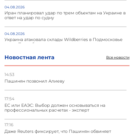
04.08.2026
Иран планировал удар по трем объектам на Украине в
ответ на удар по судну
04.08.2026
Украина атаковала склады Wildberries в Подмосковье
и под Петербургом
Новостная лента
Все новости
03.08.2026
Стратегия безопасности ОДКБ допускает применение
ядерного оружия для защиты союзников
14:53
Пашинян позвонил Алиеву
03.08.2026
Нассим Талеб отказался выступить с лекцией в
Азербайджане
17:54
ЕС или ЕАЭС: Выбор должен основываться на
профессиональных расчетах - эксперт
31.07.2026
Сотрудничество и очереди – детали визита главы
погрануправления СНБ Армении в Тбилиси
17:16
Даже Reuters фиксирует, что Пашинян обвиняет