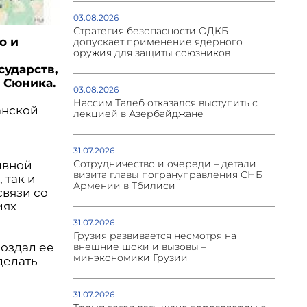
03.08.2026
Стратегия безопасности ОДКБ
о и
допускает применение ядерного
оружия для защиты союзников
сударств,
 Сюника.
03.08.2026
Нассим Талеб отказался выступить с
анской
лекцией в Азербайджане
31.07.2026
Сотрудничество и очереди – детали
ивной
визита главы погрануправления СНБ
 так и
Армении в Тбилиси
связи со
иях
31.07.2026
Грузия развивается несмотря на
создал ее
внешние шоки и вызовы –
минэкономики Грузии
делать
31.07.2026