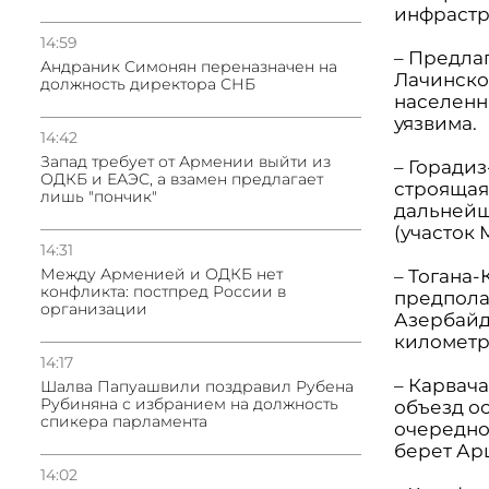
инфрастр
14:59
– Предла
Андраник Симонян переназначен на
Лачинско
должность директора СНБ
населенн
уязвима.
14:42
Запад требует от Армении выйти из
– Горадиз
ОДКБ и ЕАЭС, а взамен предлагает
строящая
лишь "пончик"
дальнейш
(участок 
14:31
Между Арменией и ОДКБ нет
– Тогана-
конфликта: постпред России в
предпола
организации
Азербайд
километр
14:17
– Карвач
Шалва Папуашвили поздравил Рубена
Рубиняна с избранием на должность
объезд ос
спикера парламента
очередно
берет Арц
14:02