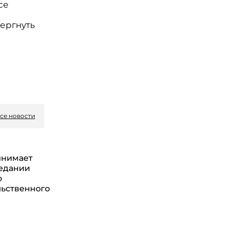
се
ергнуть
се новости
инимает
седании
о
ьственного