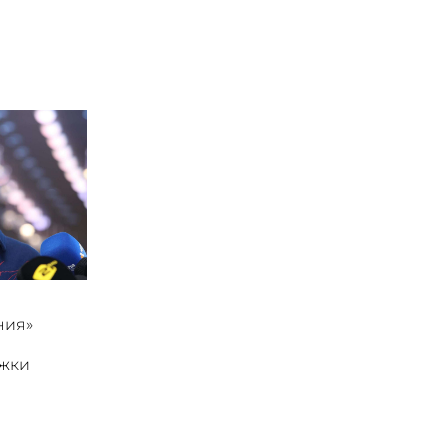
ния»
ржки