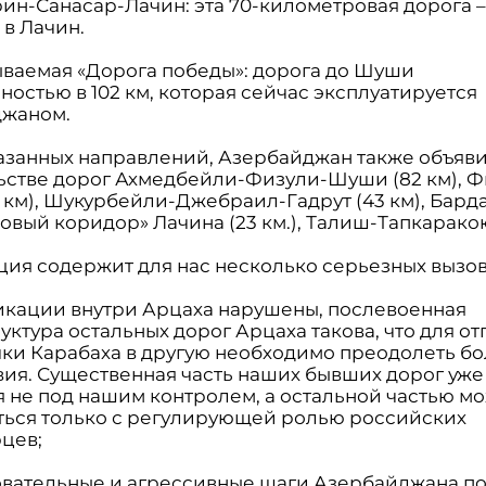
рин-Санасар-Лачин: эта 70-километровая дорога 
 в Лачин.
зываемая «Дорога победы»: дорога до Шуши
остью в 102 км, которая сейчас эксплуатируется
джаном.
азанных направлений, Азербайджан также объяви
ьстве дорог Ахмедбейли-Физули-Шуши (82 км), Ф
3 км), Шукурбейли-Джебраил-Гадрут (43 км), Бард
«новый коридор» Лачина (23 км.), Талиш-Тапкарако
ация содержит для нас несколько серьезных вызов
икации внутри Арцаха нарушены, послевоенная
ктура остальных дорог Арцаха такова, что для от
чки Карабаха в другую необходимо преодолеть б
вия. Существенная часть наших бывших дорог уже
я не под нашим контролем, а остальной частью м
ться только с регулирующей ролью российских
цев;
овательные и агрессивные шаги Азербайджана п