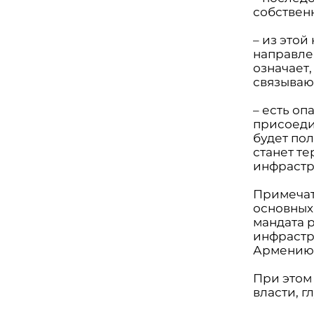
собствен
– из этой
направле
означает
связываю
– есть оп
присоеди
будет по
станет т
инфрастр
Примечат
основных 
мандата 
инфрастру
Армению"
При этом
власти, г