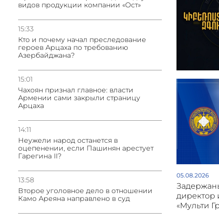
видов продукции компании «Ост»
15:33
Кто и почему начал преследование
героев Арцаха по требованию
Азербайджана?
15:01
Чахоян признал главное: власти
Армении сами закрыли страницу
Арцаха
14:11
Неужели народ останется в
оцепенении, если Пашинян арестует
Гарегина II?
05.08.2026
13:58
Задержан
Второе уголовное дело в отношении
директор 
Камо Ареяна направлено в суд
«Мульти Г