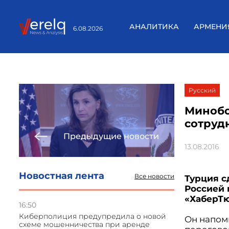
АНАЛИТИКА
АРМЕНИ
6.08.2026
Русский
Минобо
сотруд
Предыдущие новости
13.08.2016
Новостная лента
Все новости
Турция с
Россией 
«ХаберТ
16:50
Киберполиция предупредила о новой
Он напомн
схеме мошенничества при аренде