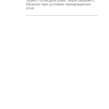
Трамп готов дать шанс переговорам с
Ираном при условии прекращения
огня