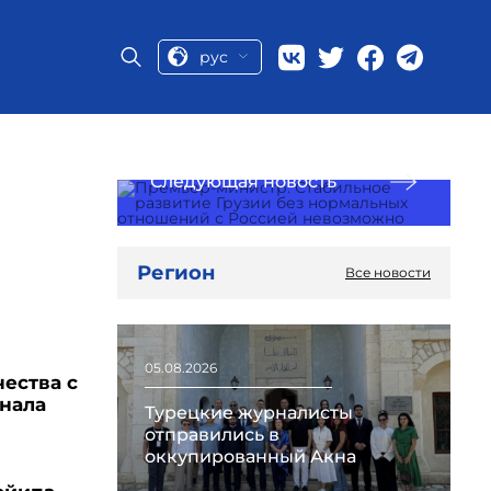
рус
Следующая новость
Регион
Все новости
05.08.2026
чества с
анала
Турецкие журналисты
отправились в
оккупированный Акна