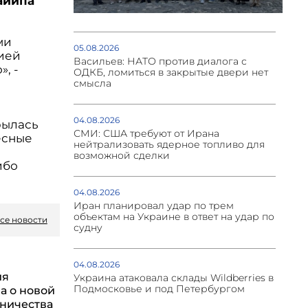
айипа
ми
05.08.2026
рией
Васильев: НАТО против диалога с
, -
ОДКБ, ломиться в закрытые двери нет
смысла
04.08.2026
рылась
СМИ: США требуют от Ирана
тесные
нейтрализовать ядерное топливо для
возможной сделки
ибо
04.08.2026
Иран планировал удар по трем
объектам на Украине в ответ на удар по
се новости
судну
04.08.2026
ия
Украина атаковала склады Wildberries в
Подмосковье и под Петербургом
а о новой
ничества