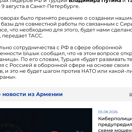
рах лидеров РФ и Турции
Владимира Путина
и
Т
а
9 августа в Санкт-Петербурге.
говорах было принято решение о создании наши
 базы для совместной работы по связанным с Си
все, что необходимо для этого, будет нами сделано»
, передает ТАСС.
льно сотрудничества с РФ в сфере оборонной
нности Ышык сообщил, что «в этом вопросе отк
аница». По его словам, Турция «будет развивать 
я с Россией в оборонной сфере на основе своих
в, и это не будет шагом против НАТО или какой-л
раны».
 новости из Армении
В
05.08.2026
Киберполиц
предупредил
схеме мошен