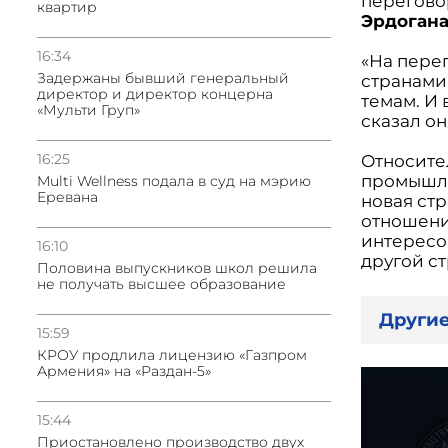
перегово
квартир
Эрдоган
16:34
«На пере
Задержаны бывший генеральный
странами
директор и директор концерна
темам. И 
«Мульти Груп»
сказал он
16:25
Относите
промышле
Multi Wellness подала в суд на мэрию
Еревана
новая стр
отношени
интересо
16:10
другой ст
Половина выпускников школ решила
не получать высшее образование
Другие
15:59
КРОУ продлила лицензию «Газпром
Армения» на «Раздан-5»
15:44
Приостановлено производство двух