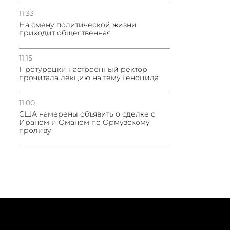
11:33
На смену политической жизни
приходит общественная
11:15
Протурецки настроенный ректор
прочитала лекцию на тему Геноцида
11:00
США намерены объявить о сделке с
Ираном и Оманом по Ормузскому
проливу