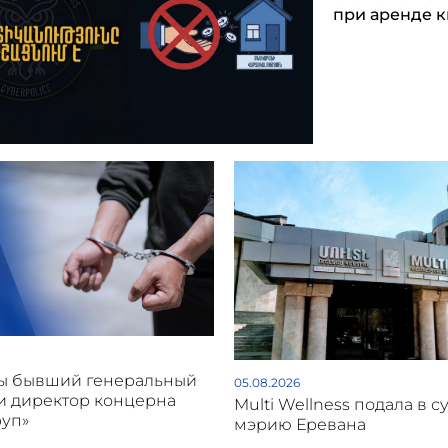
при аренде 
ы бывший генеральный
05.08.2026
и директор концерна
Multi Wellness подала в с
руп»
мэрию Еревана