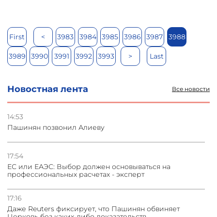
First
<
3983
3984
3985
3986
3987
3988
3989
3990
3991
3992
3993
>
Last
Новостная лента
Все новости
14:53
Пашинян позвонил Алиеву
17:54
ЕС или ЕАЭС: Выбор должен основываться на
профессиональных расчетах - эксперт
17:16
Даже Reuters фиксирует, что Пашинян обвиняет
Церковь без каких-либо доказательств