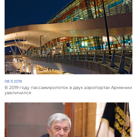
продемонстрировавшим высокие результаты на
республиканских и международных олимпиадах, было
выделено около 13 миллионов драмов. При этом 300
учеников были из 4 специализированных школ, а
именная стипендия министерства предусмотрена для
всех школ Армении, если в этих школах есть ученики,
удовлетворяющие установленным критериям», -
говорится в сообщении пресс-службы ведомства.
08.11.2019
В 2019 году пассажиропоток в двух аэропортах Армении
увеличился