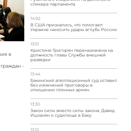
спикера парламента
14:02
В США признались, что помогают
Украине наносить удары вглубь России
13:51
Кристине Григорян переназначена на
ния в
должность главы Службы внешней
разведки
 граждан -
13:44
Бакинский апелляционный суд оставил
без изменений приговоры в
отношении пленных армян
13:30
Закон силы вместо силы закона: Давид
Ишханян о судилище в Баку
13:12