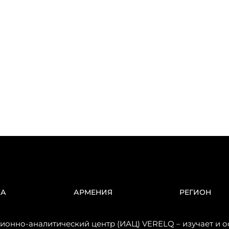
КА
АРМЕНИЯ
РЕГИОН
онно-аналитический центр (ИАЦ) VERELQ – изучает и о