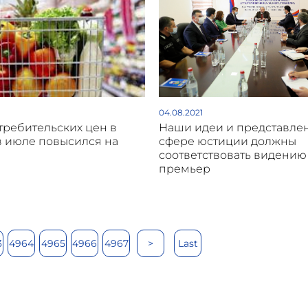
04.08.2021
требительских цен в
Наши идеи и представле
 июле повысился на
сфере юстиции должны
соответствовать видению
премьер
3
4964
4965
4966
4967
>
Last