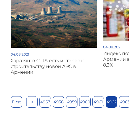
04.08.2021
Индекс по
04.08.2021
Армении в
Харазян: в США есть интерес к
8,2%
строительству новой АЭС в
Армении
First
<
4957
4958
4959
4960
4961
4962
496