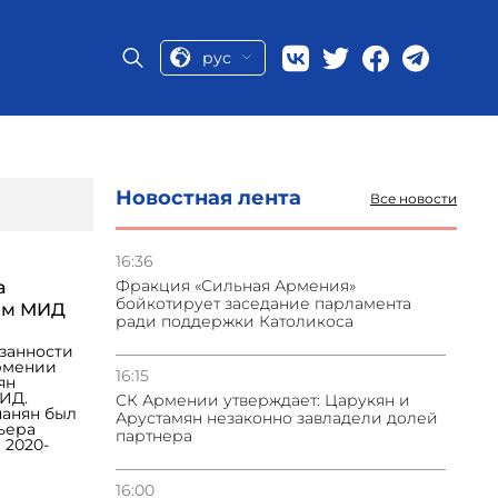
рус
Новостная лента
Все новости
16:36
Фракция «Сильная Армения»
а
бойкотирует заседание парламента
ём МИД
ради поддержки Католикоса
занности
рмении
16:15
ян
ИД.
СК Армении утверждает: Царукян и
нанян был
Арустамян незаконно завладели долей
ьера
партнера
 2020-
16:00