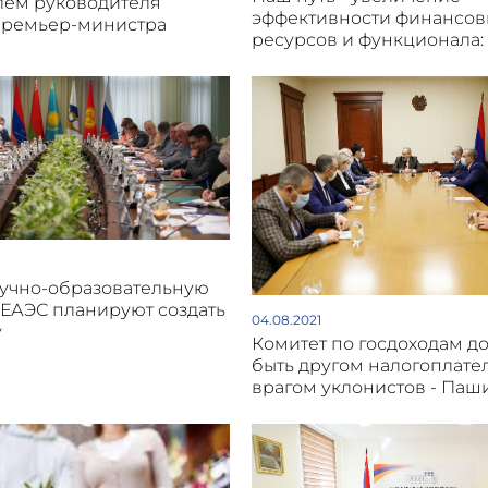
лем руководителя
эффективности финансов
премьер-министра
ресурсов и функционала:
учно-образовательную
 ЕАЭС планируют создать
04.08.2021
у
Комитет по госдоходам д
быть другом налогоплате
врагом уклонистов - Паш