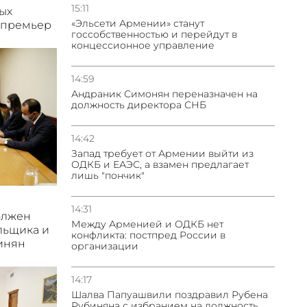
15:11
ых
«Эльсети Армении» станут
 премьер
госсобственностью и перейдут в
концессионное управление
14:59
Андраник Симонян переназначен на
должность директора СНБ
14:42
Запад требует от Армении выйти из
ОДКБ и ЕАЭС, а взамен предлагает
лишь "пончик"
14:31
олжен
Между Арменией и ОДКБ нет
льщика и
конфликта: постпред России в
инян
организации
14:17
Шалва Папуашвили поздравил Рубена
Рубиняна с избранием на должность